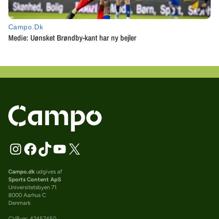
Campo.dk
udgives af
Sports Content ApS
Universitetsbyen 71
8000 Aarhus C
Denmark
CVR-nr: 42457450