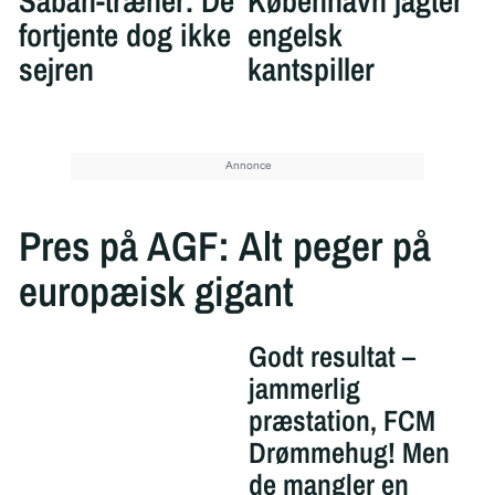
Sabah-træner: De
København jagter
fortjente dog ikke
engelsk
sejren
kantspiller
Pres på AGF: Alt peger på
europæisk gigant
Godt resultat –
jammerlig
præstation, FCM
Drømmehug! Men
de mangler en