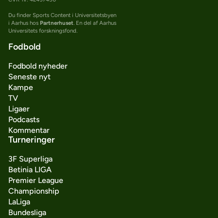
Du finder Sports Content i Universitetsbyen
i Aarhus hos
Partnerhuset
. En del af Aarhus
Universitets forskningsfond.
Fodbold
Fodbold nyheder
Seneste nyt
Kampe
TV
Ligaer
Podcasts
Kommentar
Turneringer
3F Superliga
Betinia LIGA
Premier League
Championship
LaLiga
Bundesliga