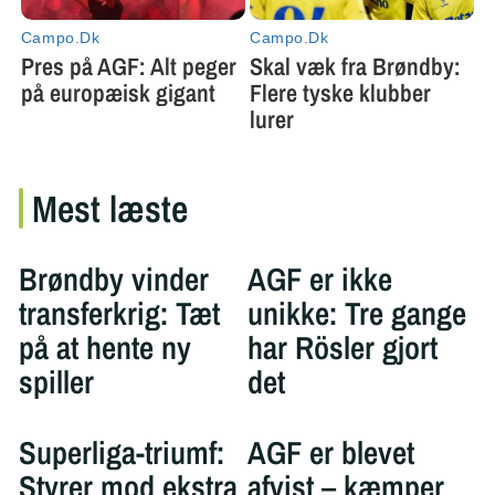
Mest læste
Brøndby vinder
AGF er ikke
transferkrig: Tæt
unikke: Tre gange
på at hente ny
har Rösler gjort
spiller
det
Superliga-triumf:
AGF er blevet
Styrer mod ekstra
afvist – kæmper