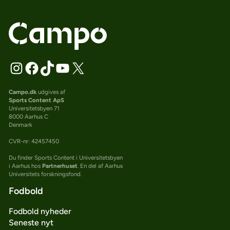
Campo.dk
udgives af
Sports Content ApS
Universitetsbyen 71
8000 Aarhus C
Denmark
CVR-nr: 42457450
Du finder Sports Content i Universitetsbyen
i Aarhus hos
Partnerhuset
. En del af Aarhus
Universitets forskningsfond.
Fodbold
Fodbold nyheder
Seneste nyt