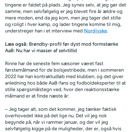
tingene er faldet på plads. Jeg synes selv, at jeg gør det
samme, men selvfølgelig er jeg blevet fire år ældre og
mere moden, end da jeg kom, men jeg tager det stille
og roligt i hver kamp, og lader tingene komme til mig,
understreger han i et interview med
Nordjyske
.
Læs også:
Brøndby-profil før dyst mod formstærke
AaB: Nu har vi masser af selvtillid
Rinne har de seneste fem sæsoner været fast
førstemålmand for de bolsjestribede, men i sommeren
2022 har han kontraktudløb med klubben, og det giver
anledning hos både AaB-fans og fodboldeksperter til at
stille spørgsmålstegn ved, hvor den reaktionsstærke
målmand er at finde næste år:
– Jeg tager alt, som det kommer, jeg tænker faktisk
overhovedet ikke på det lige nu. Det vil jeg nok
begynde på, når vi rammer januar, og der vil jeg
selvfølgelig kigge på de muligheder, der er, også hvis