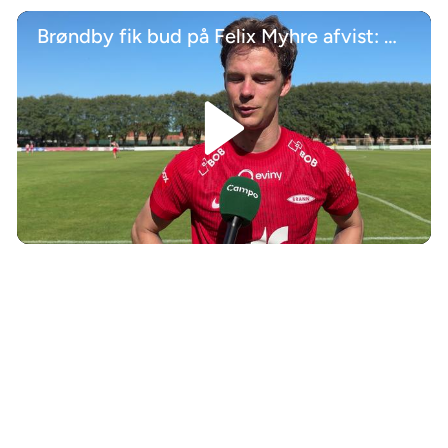
Brøndby fik bud på Felix Myhre afvist: Måtte jeg acceptere
/