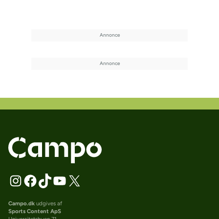
Campo.dk
udgives af
Sports Content ApS
Universitetsbyen 71