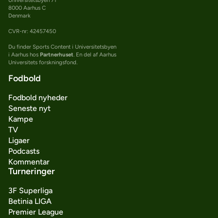
8000 Aarhus C
Denmark
CVR-nr: 42457450
Du finder Sports Content i Universitetsbyen
i Aarhus hos
Partnerhuset
. En del af Aarhus
Universitets forskningsfond.
Fodbold
Fodbold nyheder
Seneste nyt
Kampe
TV
Ligaer
Podcasts
Kommentar
Turneringer
3F Superliga
Betinia LIGA
Premier League