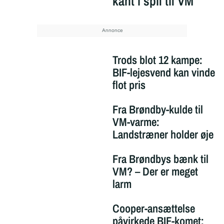
kant i spil til VM
Trods blot 12 kampe:
BIF-lejesvend kan vinde
flot pris
Fra Brøndby-kulde til
VM-varme:
Landstræner holder øje
Fra Brøndbys bænk til
VM? – Der er meget
larm
Cooper-ansættelse
påvirkede BIF-komet: