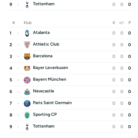
Tottenham
9
0
0
0
#
Klub
K
+/-
P
Atalanta
1
0
0
0
Athletic Club
2
0
0
0
Barcelona
3
0
0
0
Bayer Leverkusen
4
0
0
0
Bayern München
5
0
0
0
Newcastle
6
0
0
0
Paris Saint Germain
7
0
0
0
Sporting CP
8
0
0
0
Tottenham
9
0
0
0