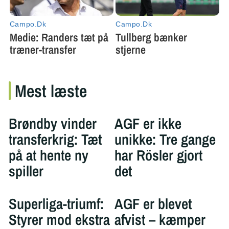
Mest læste
Brøndby vinder
AGF er ikke
transferkrig: Tæt
unikke: Tre gange
på at hente ny
har Rösler gjort
spiller
det
Superliga-triumf:
AGF er blevet
Styrer mod ekstra
afvist – kæmper