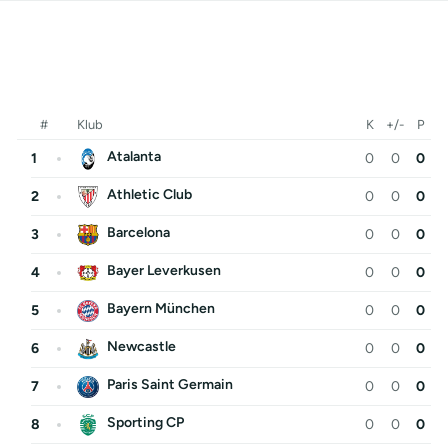
#
Klub
K
+/-
P
Atalanta
1
0
0
0
Athletic Club
2
0
0
0
Barcelona
3
0
0
0
Bayer Leverkusen
4
0
0
0
Bayern München
5
0
0
0
Newcastle
6
0
0
0
Paris Saint Germain
7
0
0
0
Sporting CP
8
0
0
0