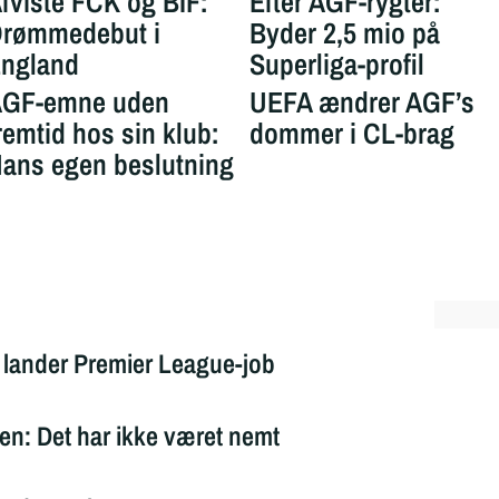
fviste FCK og BIF:
Efter AGF-rygter:
rømmedebut i
Byder 2,5 mio på
ngland
Superliga-profil
GF-emne uden
UEFA ændrer AGF’s
remtid hos sin klub:
dommer i CL-brag
ans egen beslutning
t lander Premier League-job
en: Det har ikke været nemt