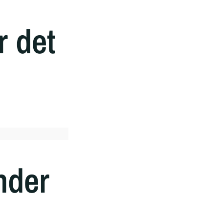
r det
nder