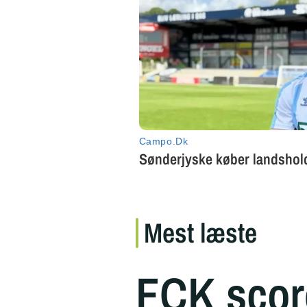
Mest læste
FCK scor