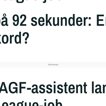
på 92 sekunder: E
kord?
 AGF-assistent la
League-job