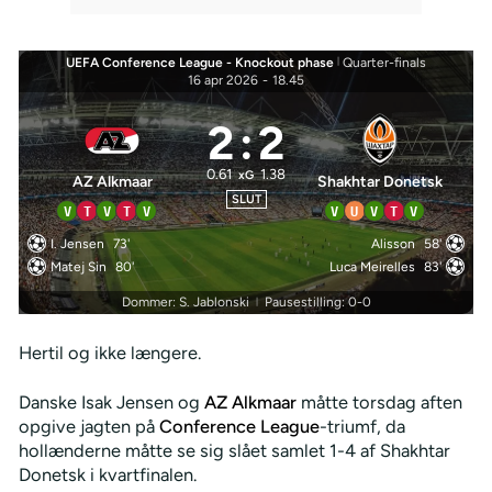
UEFA Conference League - Knockout phase
|
Quarter-finals
16 apr 2026
-
18.45
2
:
2
0.61
1.38
xG
AZ Alkmaar
Shakhtar Donetsk
SLUT
V
T
V
T
V
V
U
V
T
V
I. Jensen
73'
Alisson
58'
Matej Sin
80'
Luca Meirelles
83'
Dommer: S. Jablonski
Pausestilling: 0-0
|
Hertil og ikke længere.
Danske Isak Jensen og
AZ Alkmaar
måtte torsdag aften
opgive jagten på
Conference League
-triumf, da
hollænderne måtte se sig slået samlet 1-4 af Shakhtar
Donetsk i kvartfinalen.