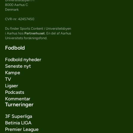
8000 Aarhus C
Denmark
CVR-nr: 42457450
Du finder Sports Content i Universitetsbyen
i Aarhus hos
Partnerhuset
. En del af Aarhus
Universitets forskningsfond.
Fodbold
Fodbold nyheder
Seneste nyt
Kampe
TV
Ligaer
Podcasts
Kommentar
Turneringer
3F Superliga
Betinia LIGA
Premier League