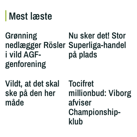
Mest læste
Grønning
Nu sker det! Stor
nedlægger Rösler
Superliga-handel
i vild AGF-
på plads
genforening
Vildt, at det skal
Tocifret
ske på den her
millionbud: Viborg
måde
afviser
Championship-
klub