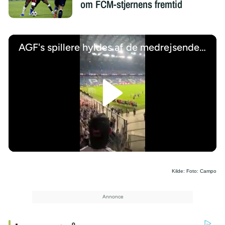
om FCM-stjernens fremtid
AGF's spillere hyldes af de medrejsende tilhængere efter miraklet i Poznan
/
Kilde: Foto: Campo