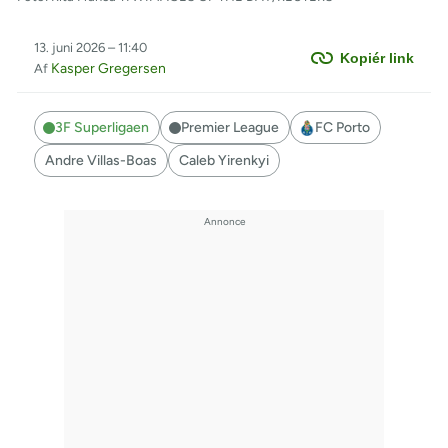
13. juni 2026 – 11:40
Kopiér link
Kasper Gregersen
Af
3F Superligaen
Premier League
FC Porto
Andre Villas-Boas
Caleb Yirenkyi