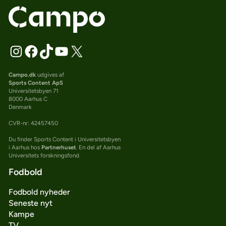
Campo.dk
udgives af
Sports Content ApS
Universitetsbyen 71
8000 Aarhus C
Denmark
CVR-nr: 42457450
Du finder Sports Content i Universitetsbyen
i Aarhus hos
Partnerhuset
. En del af Aarhus
Universitets forskningsfond.
Fodbold
Fodbold nyheder
Seneste nyt
Kampe
TV