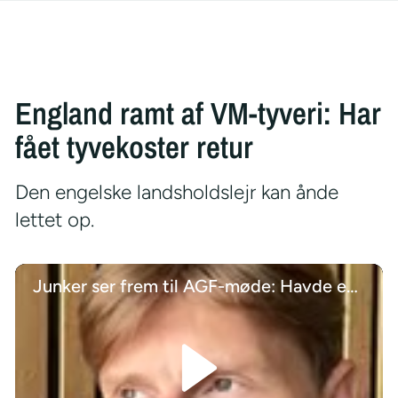
England ramt af VM-tyveri: Har
fået tyvekoster retur
Den engelske landsholdslejr kan ånde
lettet op.
Junker ser frem til AGF-møde: Havde en sindssygt god tid