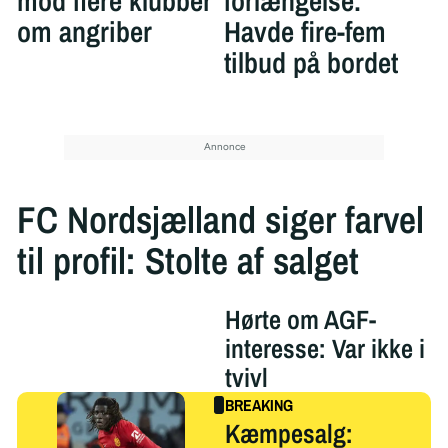
mod flere klubber
forlængelse:
om angriber
Havde fire-fem
tilbud på bordet
FC Nordsjælland siger farvel
til profil: Stolte af salget
Hørte om AGF-
interesse: Var ikke i
tvivl
Kæmpesalg: