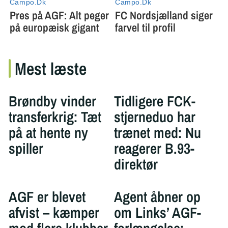
Mest læste
Brøndby vinder
Tidligere FCK-
transferkrig: Tæt
stjerneduo har
på at hente ny
trænet med: Nu
spiller
reagerer B.93-
direktør
AGF er blevet
Agent åbner op
afvist – kæmper
om Links’ AGF-