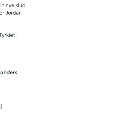
sin nye klub
ger Jordan
yrkiet i
 Randers
i