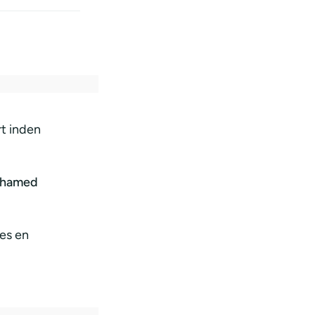
rt inden
hamed
des en