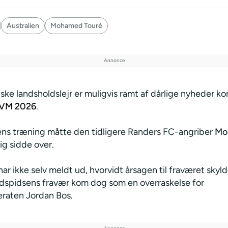
Australien
Mohamed Touré
ske landsholdslejr er muligvis ramt af dårlige nyheder ko
VM 2026
.
ens træning måtte den tidligere Randers FC-angriber
Mo
g sidde over.
har ikke selv meldt ud, hvorvidt årsagen til fraværet skyl
dspidsens fravær kom dog som en overraskelse for
raten Jordan Bos.