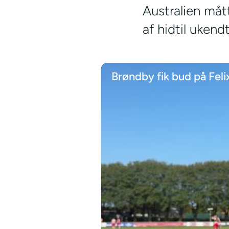
Australien måt
af hidtil ukend
Brøndby fik bud på Feli