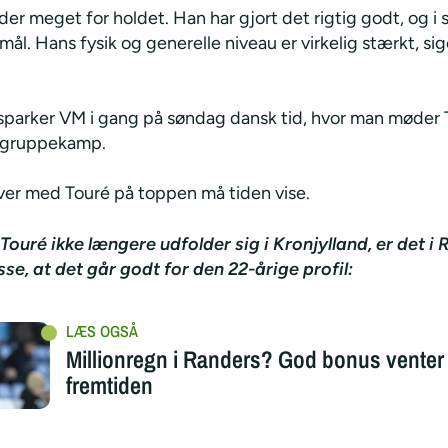
er meget for holdet. Han har gjort det rigtig godt, og i 
mål. Hans fysik og generelle niveau er virkelig stærkt, si
 sparker VM i gang på søndag dansk tid, hvor man møder T
e gruppekamp.
ver med Touré på toppen må tiden vise.
Touré ikke længere udfolder sig i Kronjylland, er det i
sse, at det går godt for den 22-årige profil:
Millionregn i Randers? God bonus venter 
fremtiden