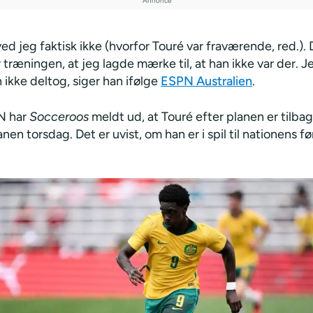
ved jeg faktisk ikke (hvorfor Touré var fraværende, red.). 
 træningen, at jeg lagde mærke til, at han ikke var der. J
 ikke deltog, siger han ifølge
ESPN Australien
.
N har
Socceroos
meldt ud, at Touré efter planen er tilba
en torsdag. Det er uvist, om han er i spil til nationens f