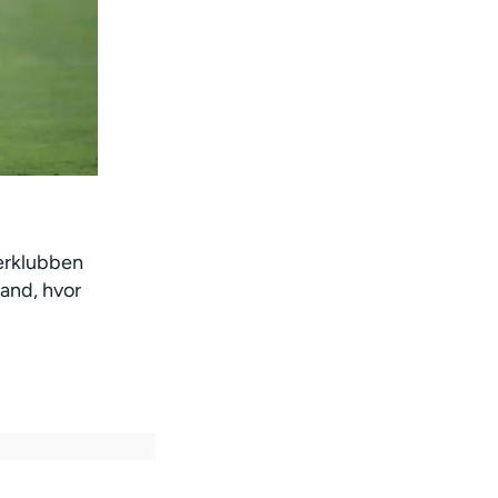
erklubben
land, hvor