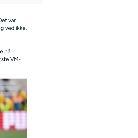
Det var
eg ved ikke,
ge på
ørste VM-