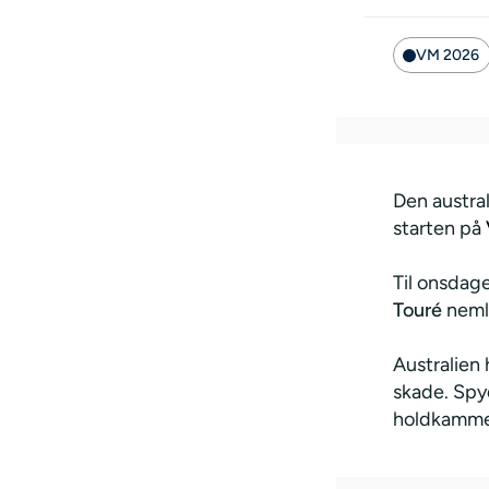
VM 2026
Den austral
starten på
Til onsdag
Touré
nemli
Australien 
skade. Spy
holdkamme