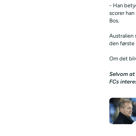
- Han betyd
scorer han 
Bos.
Australien
den først
Om det bli
Selvom at 
FCs intere