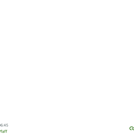
06:45
faff