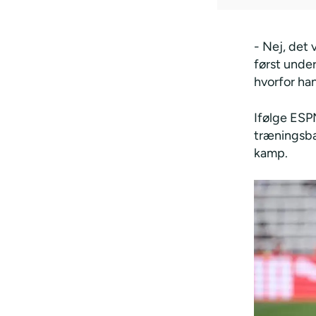
- Nej, det 
først under
hvorfor han
Ifølge ESP
træningsban
kamp.