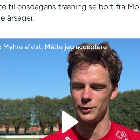
te til onsdagens træning se bort fra 
te årsager.
x Myhre afvist: Måtte jeg acceptere