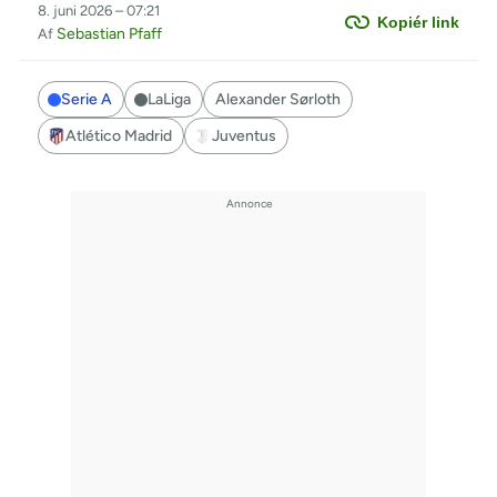
8. juni 2026 – 07:21
Kopiér link
Sebastian Pfaff
Af
Serie A
LaLiga
Alexander Sørloth
Atlético Madrid
Juventus