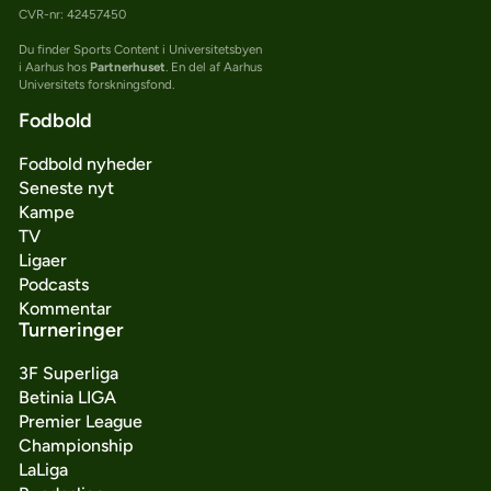
CVR-nr: 42457450
Du finder Sports Content i Universitetsbyen
i Aarhus hos
Partnerhuset
. En del af Aarhus
Universitets forskningsfond.
Fodbold
Fodbold nyheder
Seneste nyt
Kampe
TV
Ligaer
Podcasts
Kommentar
Turneringer
3F Superliga
Betinia LIGA
Premier League
Championship
LaLiga