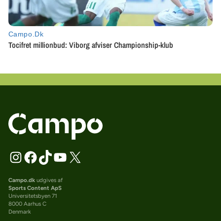
Campo.dk
udgives af
Sports Content ApS
Universitetsbyen 71
8000 Aarhus C
Denmark