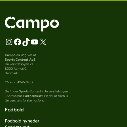
Campo.dk
udgives af
Sports Content ApS
Universitetsbyen 71
8000 Aarhus C
Denmark
CVR-nr: 42457450
Du finder Sports Content i Universitetsbyen
i Aarhus hos
Partnerhuset
. En del af Aarhus
Universitets forskningsfond.
Fodbold
Fodbold nyheder