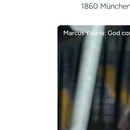
1860 München 
Marcus Younis: God co