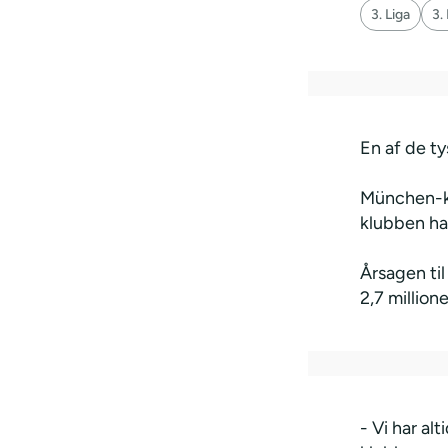
3. Liga
3.
En af de t
München-kl
klubben har
Årsagen til
2,7 millione
- Vi har al