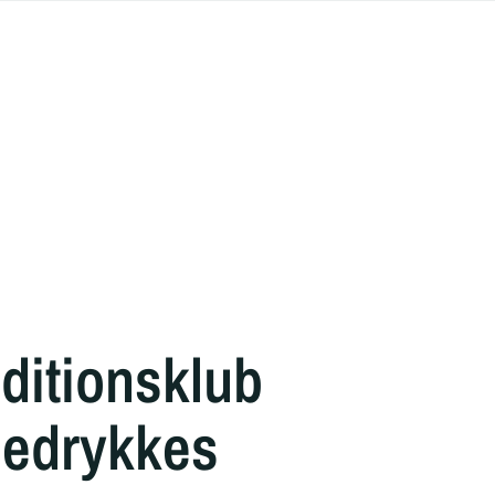
aditionsklub
nedrykkes