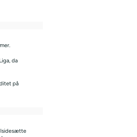
emer.
iga, da
ditet på
tilsidesætte