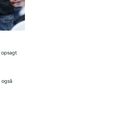
r opsagt
n også