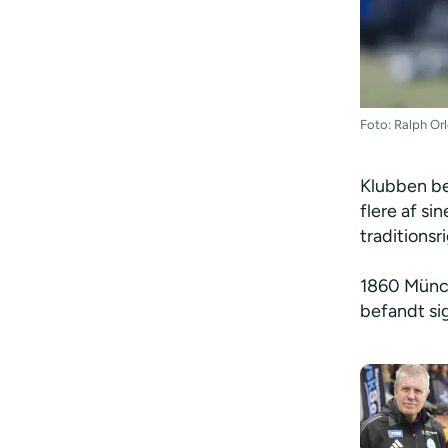
Foto: Ralph Or
Klubben bef
flere af si
traditionsr
1860 Münch
befandt si