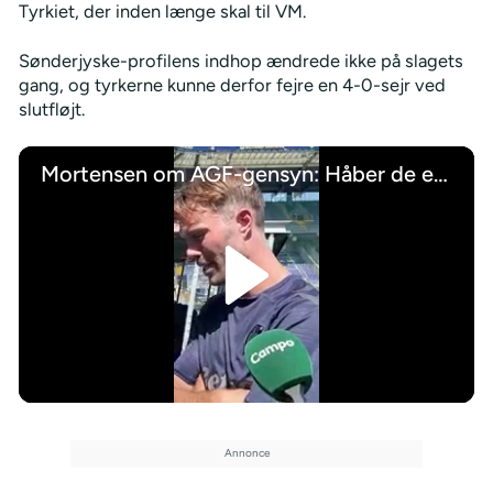
Tyrkiet, der inden længe skal til VM.
Sønderjyske-profilens indhop ændrede ikke på slagets
gang, og tyrkerne kunne derfor fejre en 4-0-sejr ved
slutfløjt.
Mortensen om AGF-gensyn: Håber de er søde ved mig
/