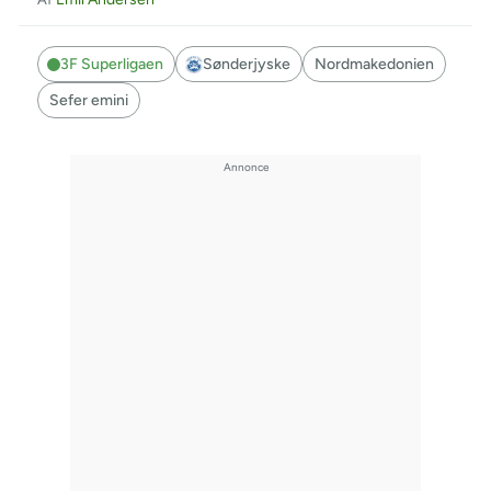
3F Superligaen
Sønderjyske
Nordmakedonien
Sefer emini