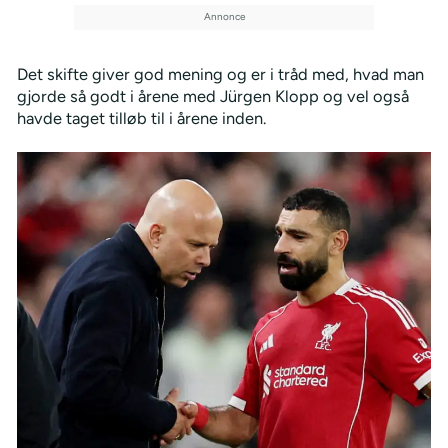
Det skifte giver god mening og er i tråd med, hvad man
gjorde så godt i årene med Jürgen Klopp og vel også
havde taget tilløb til i årene inden.