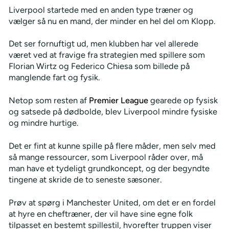
Liverpool startede med en anden type træner og
vælger så nu en mand, der minder en hel del om Klopp.
Det ser fornuftigt ud, men klubben har vel allerede
været ved at fravige fra strategien med spillere som
Florian Wirtz og Federico Chiesa som billede på
manglende fart og fysik.
Netop som resten af
Premier League
gearede op fysisk
og satsede på dødbolde, blev Liverpool mindre fysiske
og mindre hurtige.
Det er fint at kunne spille på flere måder, men selv med
så mange ressourcer, som Liverpool råder over, må
man have et tydeligt grundkoncept, og der begyndte
tingene at skride de to seneste sæsoner.
Prøv at spørg i Manchester United, om det er en fordel
at hyre en cheftræner, der vil have sine egne folk
tilpasset en bestemt spillestil, hvorefter truppen viser