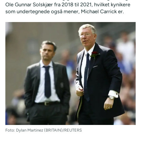
Ole Gunnar Solskjær fra 2018 til 2021, hvilket kynikere
som undertegnede også mener, Michael Carrick er.
Foto: Dylan Martinez (BRITAIN)/REUTERS