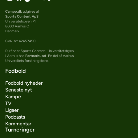
Campo.dk
udgives af
Sports Content ApS
Universitetsbyen 71
8000 Aarhus C
Denmark
CVR-nr: 42457450
Du finder Sports Content i Universitetsbyen
i Aarhus hos
Partnerhuset
. En del af Aarhus
Universitets forskningsfond.
Fodbold
Fodbold nyheder
Seneste nyt
Kampe
TV
Ligaer
Podcasts
Kommentar
Turneringer