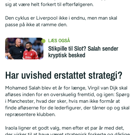
sig at være helt forkert til efterfølgeren.
Den cyklus er Liverpool ikke i endnu, men man skal
passe på ikke at ramme den.
Stikpille til Slot? Salah sender
kryptisk besked
Har uvished erstattet strategi?
Mohamed Salah blev et år for længe, Virgil van Dijk skal
afløses inden for en overskuelig fremtid, og igen: Spørg
i Manchester, hvad der sker, hvis man ikke formår at
finde afløserne for de lederfigurer, der tårner op og skal
repræsentere klubben.
Iraola ligner et godt valg, men efter et par år med det,
der virker til at have været strategisk forkerte og dårlige