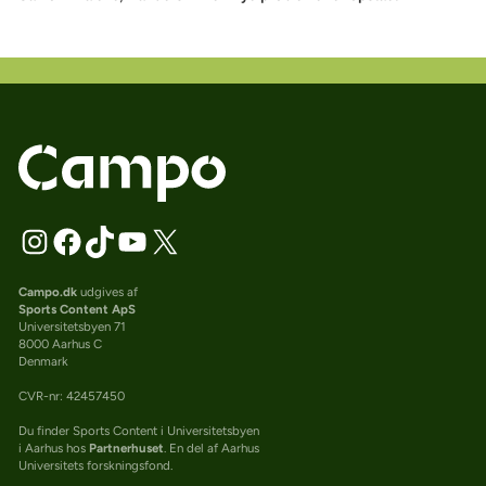
Campo.dk
udgives af
Sports Content ApS
Universitetsbyen 71
8000 Aarhus C
Denmark
CVR-nr: 42457450
Du finder Sports Content i Universitetsbyen
i Aarhus hos
Partnerhuset
. En del af Aarhus
Universitets forskningsfond.