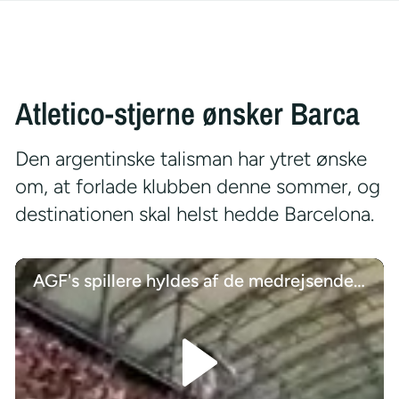
Atletico-stjerne ønsker Barca
Den argentinske talisman har ytret ønske
om, at forlade klubben denne sommer, og
destinationen skal helst hedde Barcelona.
AGF's spillere hyldes af de medrejsende tilhængere efter miraklet i Poznan