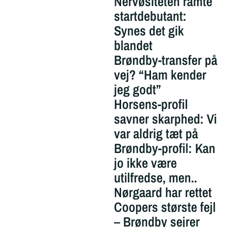
Nervøsiteten ramte
startdebutant:
Synes det gik
blandet
Brøndby-transfer på
vej? “Ham kender
jeg godt”
Horsens-profil
savner skarphed: Vi
var aldrig tæt på
Brøndby-profil: Kan
jo ikke være
utilfredse, men..
Nørgaard har rettet
Coopers største fejl
– Brøndby sejrer