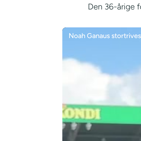
Den 36-årige fo
Noah Ganaus stortrives