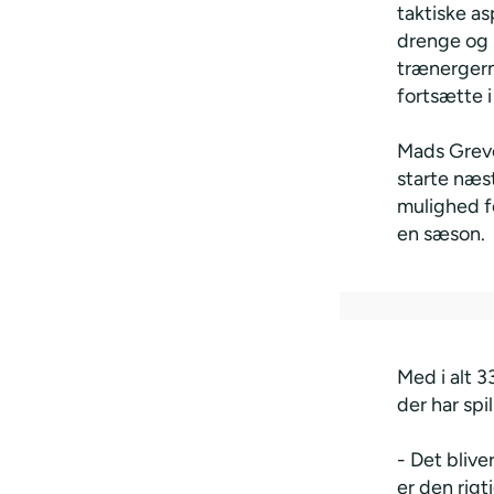
taktiske as
drenge og p
trænergerni
fortsætte i
Mads Greve 
starte næst
mulighed f
en sæson.
Med i alt 3
der har sp
- Det blive
er den rigt