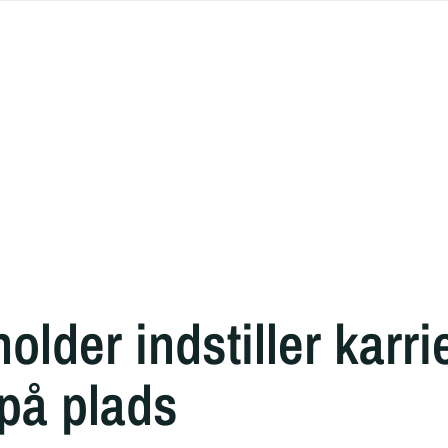
lder indstiller karri
 på plads