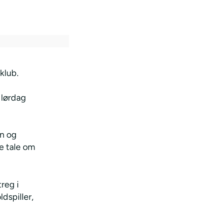
klub.
 lørdag
an og
e tale om
treg i
dspiller,