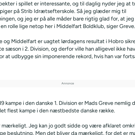
pekter i spillet er interessante, og til daglig nyder jeg at
iger på Strib Idrætsefterskole. Så jeg glæder mig til
ngen, og jeg er på alle måder bare rigtig glad for, at jeg
 en rolle lige netop her i Middelfart Boldklub, siger Greve
og Middelfart er uagtet lørdagens resultat i Hobro sikre
e sæson i 2. Division, og derfor ville han alligevel ikke ha
or at udbygge sin imponerende rekord, hvis han var fort
39 kampe i den danske 1. Division er Mads Greve nemlig de
illet flest kampe i den næstbedste danske række.
r mærkeligt. Jeg kan jo godt sidde og være afklaret omkr
ige beslutning. Men det bliver da mærkeligt, for det er m