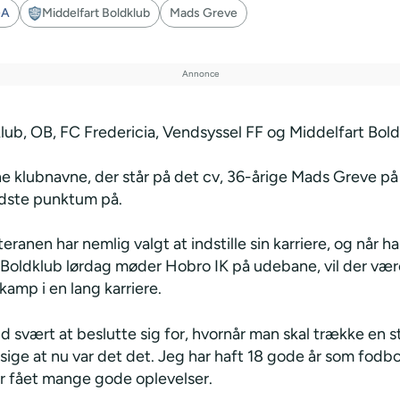
GA
Middelfart Boldklub
Mads Greve
lub, OB, FC Fredericia, Vendsyssel FF og Middelfart Bold
e klubnavne, der står på det cv, 36-årige Mads Greve på
idste punktum på.
eranen har nemlig valgt at indstille sin karriere, og når h
 Boldklub lørdag møder Hobro IK på udebane, vil der vær
kamp i en lang karriere.
tid svært at beslutte sig for, hvornår man skal trække en s
sige at nu var det det. Jeg har haft 18 gode år som fodbol
ar fået mange gode oplevelser.