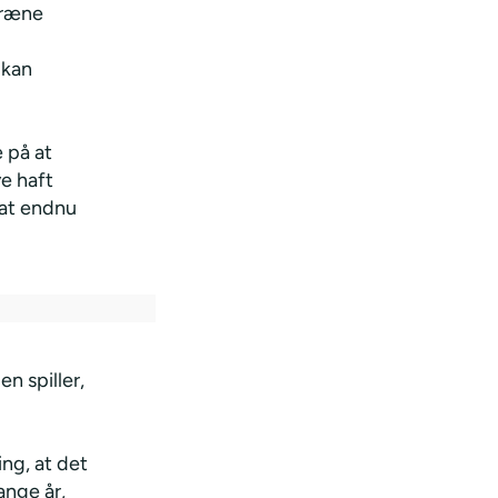
 træne
 kan
.
 på at
ve haft
sat endnu
n spiller,
ing, at det
ange år,