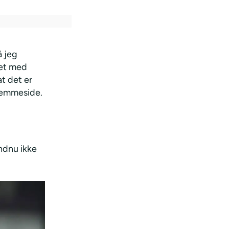
å jeg
ået med
t det er
hjemmeside.
endnu ikke