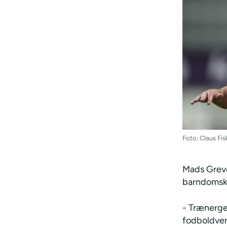
Foto: Claus Fis
Mads Greve 
barndomskl
- Trænerger
fodboldverd