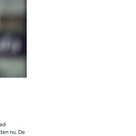
med
 den nu. De