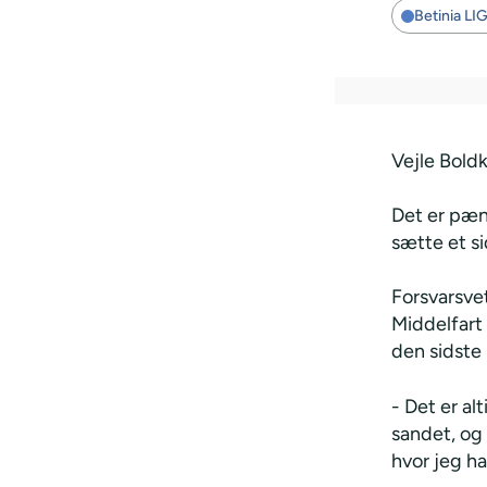
Betinia LI
Vejle Boldk
Det er pæn
sætte et s
Forsvarsvet
Middelfart
den sidste 
- Det er al
sandet, og 
hvor jeg h