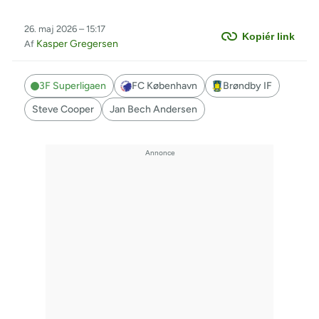
26. maj 2026 – 15:17
Kopiér link
Kasper Gregersen
Af
3F Superligaen
FC København
Brøndby IF
Steve Cooper
Jan Bech Andersen