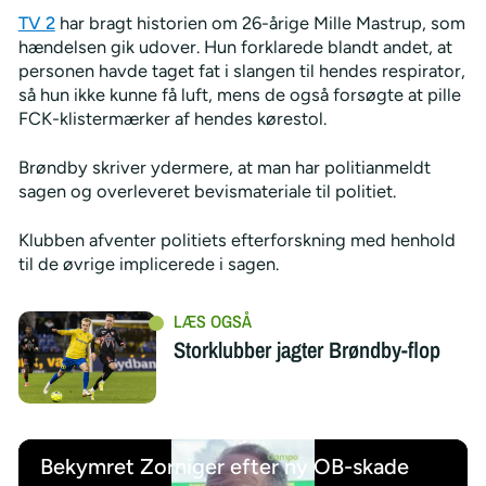
TV 2
har bragt historien om 26-årige Mille Mastrup, som
hændelsen gik udover. Hun forklarede blandt andet, at
personen havde taget fat i slangen til hendes respirator,
så hun ikke kunne få luft, mens de også forsøgte at pille
FCK-klistermærker af hendes kørestol.
Brøndby skriver ydermere, at man har politianmeldt
sagen og overleveret bevismateriale til politiet.
Klubben afventer politiets efterforskning med henhold
til de øvrige implicerede i sagen.
Storklubber jagter Brøndby-flop
Bekymret Zorniger efter ny OB-skade