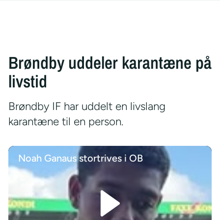
Brøndby uddeler karantæne på
livstid
Brøndby IF har uddelt en livslang
karantæne til en person.
Noah Ganaus stortrives i OB