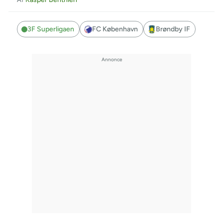
3F Superligaen
FC København
Brøndby IF