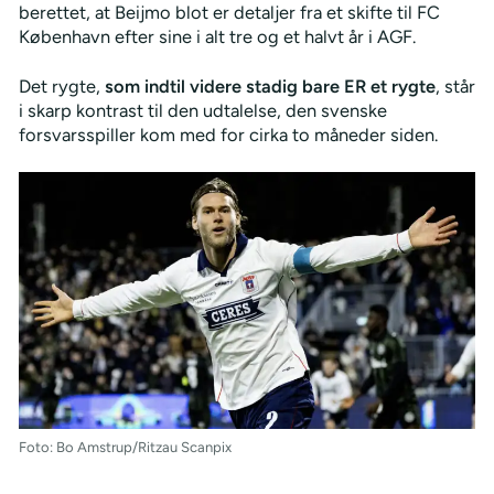
berettet, at Beijmo blot er detaljer fra et skifte til FC
København efter sine i alt tre og et halvt år i AGF.
Det rygte,
som indtil videre stadig bare ER et rygte
, står
i skarp kontrast til den udtalelse, den svenske
forsvarsspiller kom med for cirka to måneder siden.
Foto: Bo Amstrup/Ritzau Scanpix