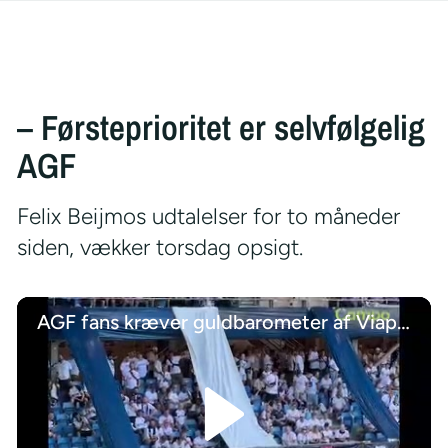
– Førsteprioritet er selvfølgelig
AGF
Felix Beijmos udtalelser for to måneder
siden, vækker torsdag opsigt.
AGF fans kræver guldbarometer af Viaplay-ekspert