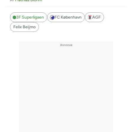
3F Superligaen
FC København
AGF
Felix Beijmo