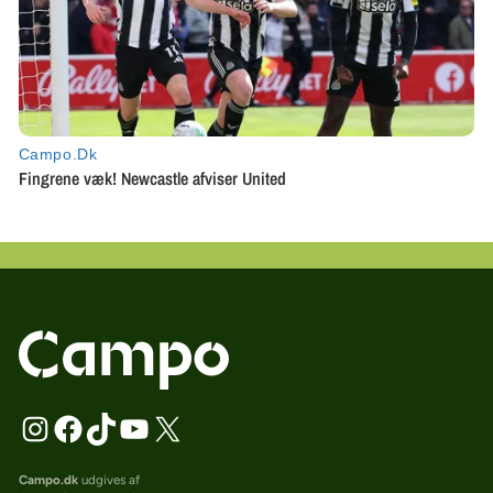
Campo.dk
udgives af