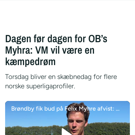
Dagen før dagen for OB’s
Myhra: VM vil være en
kæmpedrøm
Torsdag bliver en skæbnedag for flere
norske superligaprofiler.
Brøndby fik bud på Felix Myhre afvist: Måtte jeg acceptere