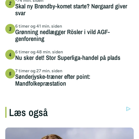
-74 min. siden
Skal ny Brøndby-komet starte? Nørgaard giver
svar
6 timer og 41 min. siden
Grønning nedlægger Rösler i vild AGF-
genforening
6 timer og 48 min. siden
Nu sker det! Stor Superliga-handel på plads
7 timer og 27 min. siden
Sønderjyske-træner efter point:
Mandfolkepræstation