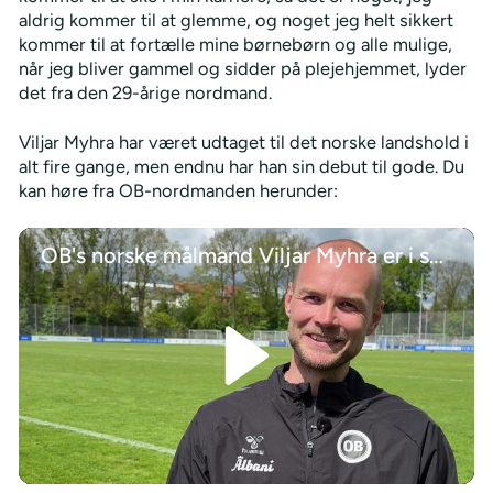
aldrig kommer til at glemme, og noget jeg helt sikkert
kommer til at fortælle mine børnebørn og alle mulige,
når jeg bliver gammel og sidder på plejehjemmet, lyder
det fra den 29-årige nordmand.
Viljar Myhra har været udtaget til det norske landshold i
alt fire gange, men endnu har han sin debut til gode. Du
kan høre fra OB-nordmanden herunder:
OB's norske målmand Viljar Myhra er i spil til en plads i Norges VM-trup
/