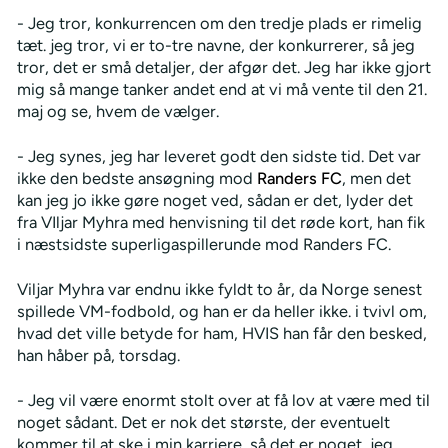
- Jeg tror, konkurrencen om den tredje plads er rimelig
tæt. jeg tror, vi er to-tre navne, der konkurrerer, så jeg
tror, det er små detaljer, der afgør det. Jeg har ikke gjort
mig så mange tanker andet end at vi må vente til den 21.
maj og se, hvem de vælger.
- Jeg synes, jeg har leveret godt den sidste tid. Det var
ikke den bedste ansøgning mod
Randers FC
, men det
kan jeg jo ikke gøre noget ved, sådan er det, lyder det
fra VIljar Myhra med henvisning til det røde kort, han fik
i næstsidste superligaspillerunde mod Randers FC.
Viljar Myhra var endnu ikke fyldt to år, da Norge senest
spillede VM-fodbold, og han er da heller ikke. i tvivl om,
hvad det ville betyde for ham, HVIS han får den besked,
han håber på, torsdag.
- Jeg vil være enormt stolt over at få lov at være med til
noget sådant. Det er nok det største, der eventuelt
kommer til at ske i min karriere, så det er noget, jeg