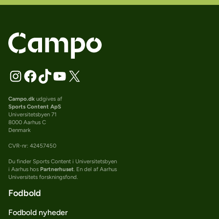
Campo.dk
udgives af
Sports Content ApS
Universitetsbyen 71
8000 Aarhus C
Denmark
CVR-nr: 42457450
Du finder Sports Content i Universitetsbyen
i Aarhus hos
Partnerhuset
. En del af Aarhus
Universitets forskningsfond.
Fodbold
Fodbold nyheder