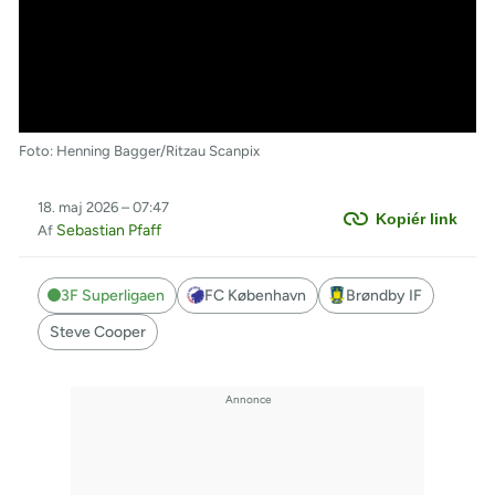
Foto: Henning Bagger/Ritzau Scanpix
18. maj 2026 – 07:47
Kopiér link
Sebastian Pfaff
Af
3F Superligaen
FC København
Brøndby IF
Steve Cooper