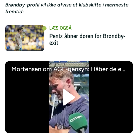
Brøndby-profil vil ikke afvise et klubskifte i nærmeste
fremtid:
Pentz åbner døren for Brøndby-
exit
Mortensen om AGF-gensyn: Håber de er søde ved mig
/