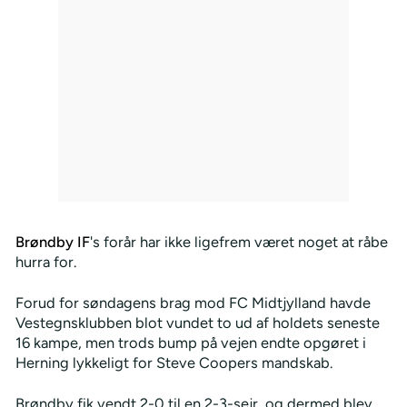
Brøndby IF
's forår har ikke ligefrem været noget at råbe
hurra for.
Forud for søndagens brag mod FC Midtjylland havde
Vestegnsklubben blot vundet to ud af holdets seneste
16 kampe, men trods bump på vejen endte opgøret i
Herning lykkeligt for Steve Coopers mandskab.
Brøndby fik vendt 2-0 til en 2-3-sejr, og dermed blev