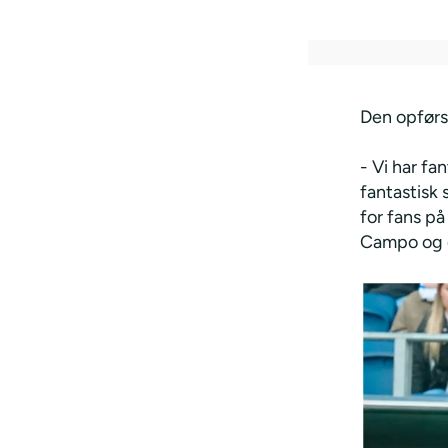
Den opførs
- Vi har fa
fantastisk 
for fans på
Campo og d