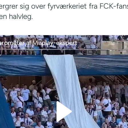
grer sig over fyrværkeriet fra FCK-fans
en halvleg.
rometer af Viaplay-ekspert