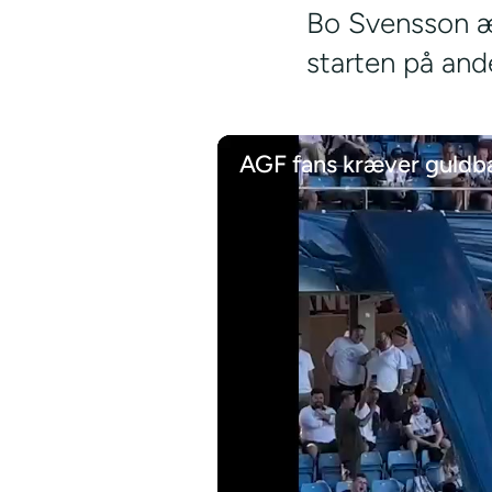
Bo Svensson ær
starten på and
AGF fans kræver guldba