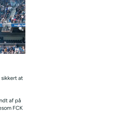
 sikkert at
ndt af på
igesom FCK