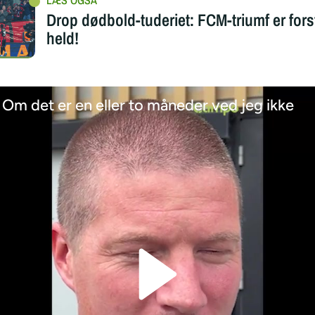
Drop dødbold-tuderiet: FCM-triumf er fors
held!
 Om det er en eller to måneder ved jeg ikke