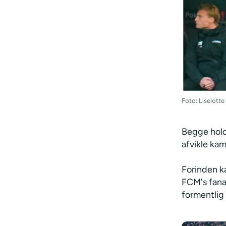
Foto: Liselott
Begge hold 
afvikle ka
Forinden k
FCM's fana
formentlig