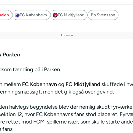
kalen
FC København
FC Midtjylland
Bo Svensson
i Parken
ldsom tænding på i Parken.
en mellem
FC København
og
FC Midtjylland
skuffede i hve
stemningsmæssigt, men det gik også over gevind.
nden halvlegs begyndelse blev der nemlig skudt fyrværker
Sektion 12, hvor FC Københavns fans stod placeret. Fyrvæ
ære rettet mod FCM-spillerne især, som skulle starte and
 fans.