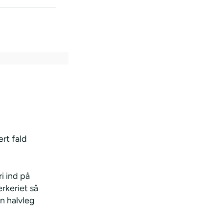
rt fald
i ind på
rkeriet så
en halvleg