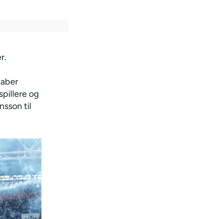
r.
kaber
spillere og
nsson til