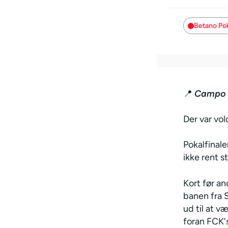
Betano Po
📍
Campo 
Der var vo
Pokalfinal
ikke rent 
Kort før a
banen fra 
ud til at v
foran FCK's