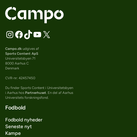
Campo.dk
udgives af
Sports Content ApS
Universitetsbyen 71
8000 Aarhus C
Denmark
CVR-nr: 42457450
Du finder Sports Content i Universitetsbyen
i Aarhus hos
Partnerhuset
. En del af Aarhus
Universitets forskningsfond.
Fodbold
Fodbold nyheder
Seneste nyt
Kampe