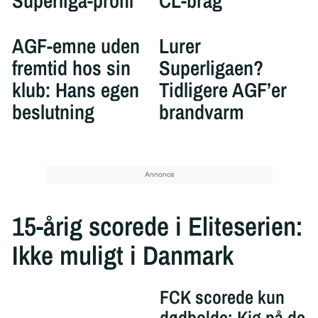
Superliga-profil
CL-brag
AGF-emne uden
Lurer
fremtid hos sin
Superligaen?
klub: Hans egen
Tidligere AGF’er
beslutning
brandvarm
15-årig scorede i Eliteserien:
Ikke muligt i Danmark
FCK scorede kun
dødbolde: Kig på de