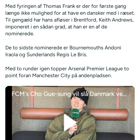
Med fyringen af Thomas Frank er der for første gang
længe ikke mulighed for at have en dansker med i ræset.
Til gengæld har hans afløser i Brentford, Keith Andrews,
imponeret i en sådan grad, at han er en af de
nominerede.
De to sidste nominerede er Bournemouths Andoni
Iraola og Sunderlands Regis Le Bris.
Med to runder igen topper Arsenal Premier League to
point foran Manchester City på andenpladsen.
FCM's Cho Gue-sung vil slå Danmark ved VM 2026