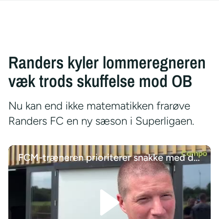
Randers kyler lommeregneren
væk trods skuffelse mod OB
Nu kan end ikke matematikken frarøve
Randers FC en ny sæson i Superligaen.
FCM-træneren prioriterer snakke med de unge talenter