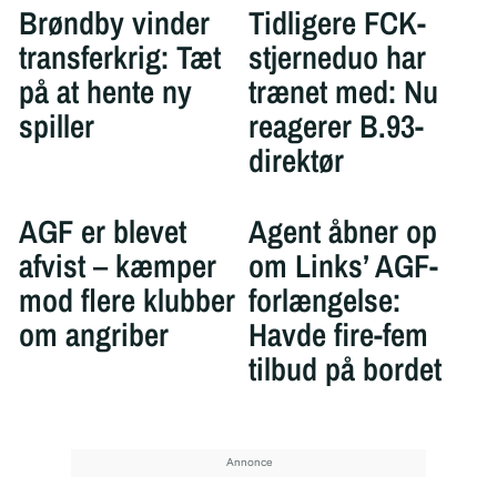
Brøndby vinder
Tidligere FCK-
transferkrig: Tæt
stjerneduo har
på at hente ny
trænet med: Nu
spiller
reagerer B.93-
direktør
AGF er blevet
Agent åbner op
afvist – kæmper
om Links’ AGF-
mod flere klubber
forlængelse:
om angriber
Havde fire-fem
tilbud på bordet