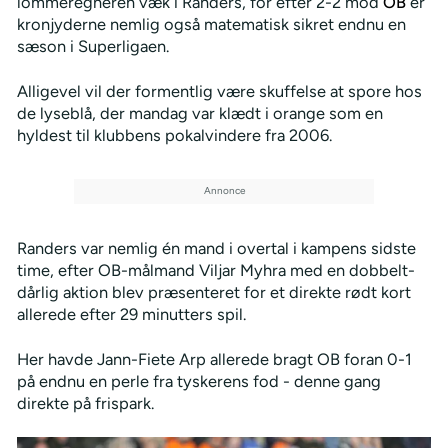
lommeregneren væk i Randers, for efter 2-2 mod
OB
er
kronjyderne nemlig også matematisk sikret endnu en
sæson i Superligaen.
Alligevel vil der formentlig være skuffelse at spore hos
de lyseblå, der mandag var klædt i orange som en
hyldest til klubbens pokalvindere fra 2006.
Randers var nemlig én mand i overtal i kampens sidste
time, efter OB-målmand Viljar Myhra med en dobbelt-
dårlig aktion blev præsenteret for et direkte rødt kort
allerede efter 29 minutters spil.
Her havde Jann-Fiete Arp allerede bragt OB foran 0-1
på endnu en perle fra tyskerens fod - denne gang
direkte på frispark.