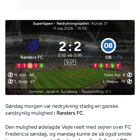
Superligaen - Nedrykningsspillet
|
Runde 31
11 maj 2026
-
19.00
2
:
2
2.02
0.95
xG
Randers FC
OB
SLUT
T
T
U
T
V
T
V
T
V
T
N. Dyhr
66'
Fiete Arp
8'
T. Klidje
67'
L. Owusu
74'
Dommer: Jacob A. Sundberg
Pausestilling: 0-1
|
Søndag morgen var nedrykning stadig en ganske
sandsynlig mulighed i
Randers FC
.
Den mulighed ødelagde Vejle reelt med sejren over FC
Fredericia søndag, og mandag kunne de så også smide