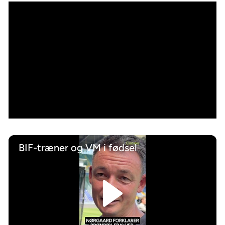
BIF-træner og VM i fødsel