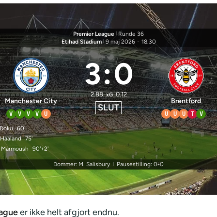
Premier League
|
Runde 36
Etihad Stadium
|
9 maj 2026
-
18.30
3
:
0
2.88
0.12
xG
Manchester City
Brentford
SLUT
V
V
V
V
U
U
U
U
T
V
 Doku
60'
 Haaland
75'
. Marmoush
90'+2'
Dommer: M. Salisbury
Pausestilling: 0-0
|
eague
er ikke helt afgjort endnu.