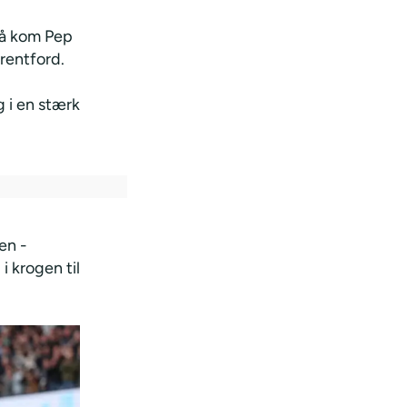
 så kom Pep
rentford.
 i en stærk
en -
 krogen til