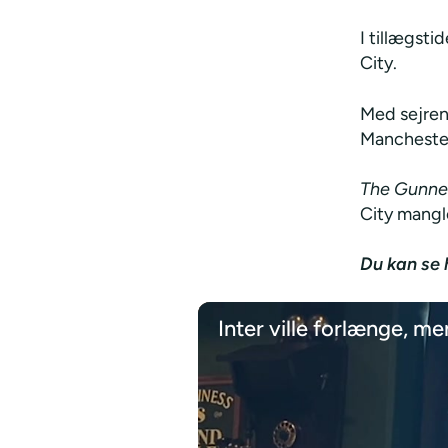
I tillægsti
City.
Med sejren 
Manchester
The Gunne
City mangl
Du kan se 
Inter ville forlænge, m