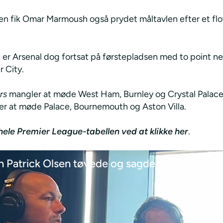
den fik Omar Marmoush også prydet måltavlen efter et flot
er Arsenal dog fortsat på førstepladsen med to point ned
 City.
rs
mangler at møde West Ham, Burnley og Crystal Palac
er at møde Palace, Bournemouth og Aston Villa.
hele Premier League-tabellen ved at klikke her
.
en Patrick Olsen tøvede og sagde nej