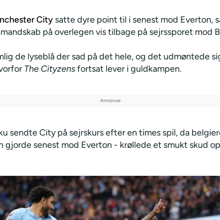
nchester City
satte dyre point til i senest mod Everton,
 mandskab på overlegen vis tilbage på sejrssporet mod B
lig de lyseblå der sad på det hele, og det udmøntede sig
hvorfor
The Cityzens
fortsat lever i guldkampen.
 sendte City på sejrskurs efter en times spil, da belgier
 gjorde senest mod Everton - krøllede et smukt skud op i