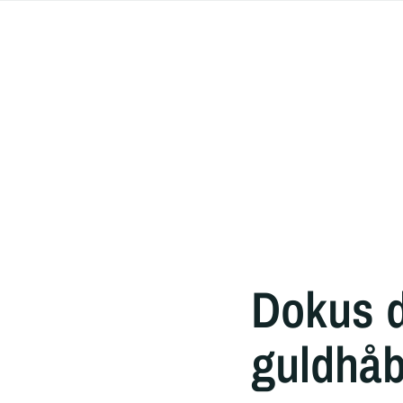
Dokus d
guldhå