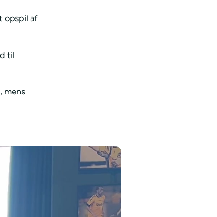
 opspil af
 til
e, mens