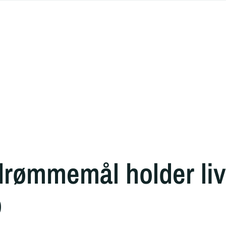
rømmemål holder liv 
b