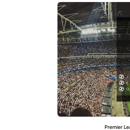
J.
E.
O
Premier L