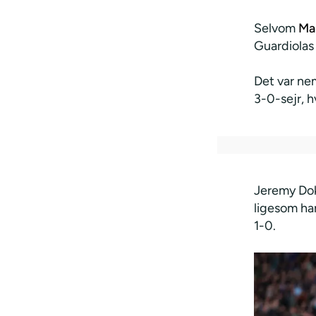
Selvom
Ma
Guardiolas
Det var nem
3-0-sejr, 
Jeremy Doku
ligesom han
1-0.