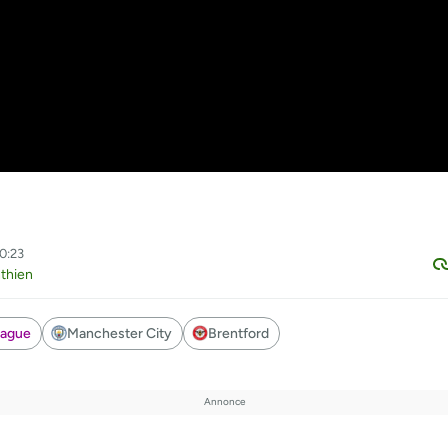
20:23
thien
eague
Manchester City
Brentford