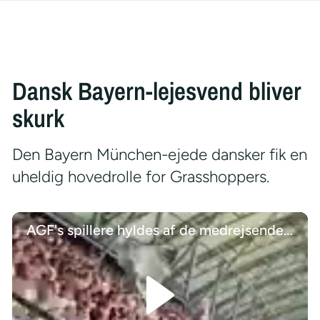
Dansk Bayern-lejesvend bliver
skurk
Den Bayern München-ejede dansker fik en
uheldig hovedrolle for Grasshoppers.
AGF's spillere hyldes af de medrejsende tilhængere efter miraklet i Poznan