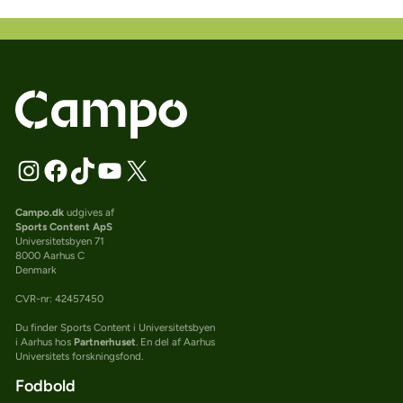
Campo.dk
udgives af
Sports Content ApS
Universitetsbyen 71
8000 Aarhus C
Denmark
CVR-nr: 42457450
Du finder Sports Content i Universitetsbyen
i Aarhus hos
Partnerhuset
. En del af Aarhus
Universitets forskningsfond.
Fodbold