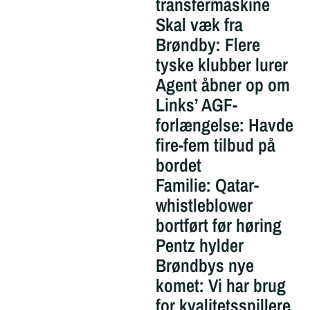
transfermaskine
Skal væk fra
Brøndby: Flere
tyske klubber lurer
Agent åbner op om
Links’ AGF-
forlængelse: Havde
fire-fem tilbud på
bordet
Familie: Qatar-
whistleblower
bortført før høring
Pentz hylder
Brøndbys nye
komet: Vi har brug
for kvalitetsspillere