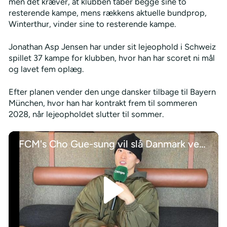
men det kræver, at klubben taber begge sine to
resterende kampe, mens rækkens aktuelle bundprop,
Winterthur, vinder sine to resterende kampe.
Jonathan Asp Jensen har under sit lejeophold i Schweiz
spillet 37 kampe for klubben, hvor han har scoret ni mål
og lavet fem oplæg.
Efter planen vender den unge dansker tilbage til Bayern
München, hvor han har kontrakt frem til sommeren
2028, når lejeopholdet slutter til sommer.
FCM's Cho Gue-sung vil slå Danmark ved VM 2026