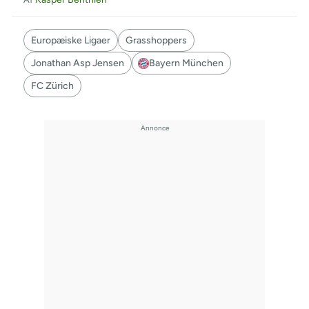
Europæiske Ligaer
Grasshoppers
Jonathan Asp Jensen
Bayern München
FC Zürich