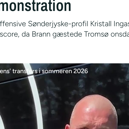
monstration
ffensive Sønderjyske-profil Kristall Ing
lscore, da Brann gæstede Tromsø onsda
ns' transfers i sommeren 2026