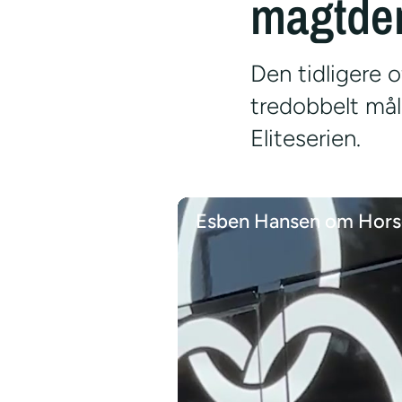
magtde
Den tidligere o
tredobbelt må
Eliteserien.
Esben Hansen om Horse