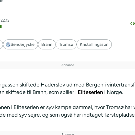
ix
 22:13
l
Sønderjyske
Brann
Tromsø
Kristall Ingason
Ingasson skiftede Haderslev ud med Bergen i vintertrans
n skiftede til Brann, som spiller i
Eliteserien
i Norge.
nen i Eliteserien er syv kampe gammel, hvor Tromsø har
e med syv sejre, og som også har indtaget førstepladse