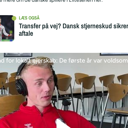
 mere om de danske spillere i Eliteserien her:
Transfer på vej? Dansk stjerneskud sikrer
aftale
 for lokalt ejerskab: De første år var volds