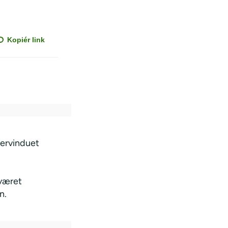
Kopiér link
fervinduet
 været
n.