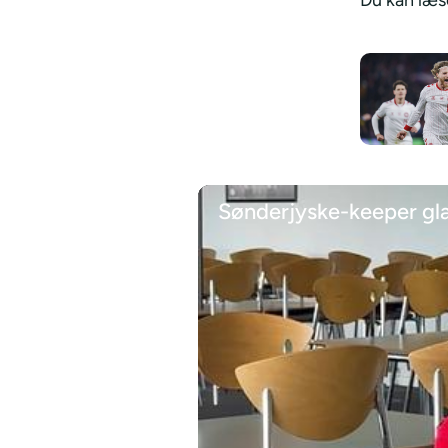
Du kan læse
Sønderjyske-keeper glad