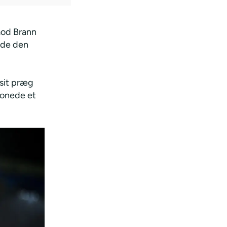
mod Brann
ede den
 sit præg
ronede et