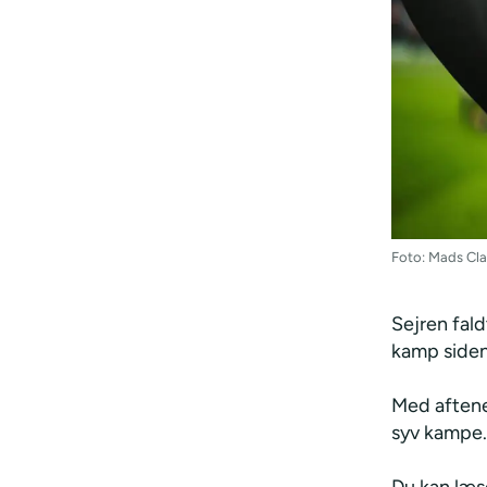
Foto: Mads Cl
Sejren fal
kamp siden 
Med aftene
syv kampe.