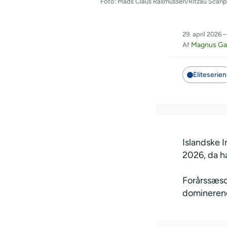
Foto: Mads Claus Rasmussen/Ritzau Scanp
29. april 2026 –
Magnus Gal
Af
Eliteserien
Islandske 
2026, da ha
Forårssæso
dominerend