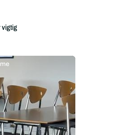
 vigtig
omme