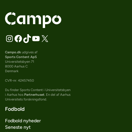
Campo.dk
udgives af
Sports Content ApS
Universitetsbyen 71
8000 Aarhus C
Denmark
CVR-nr: 42457450
Du finder Sports Content i Universitetsbyen
i Aarhus hos
Partnerhuset
. En del af Aarhus
Universitets forskningsfond.
Fodbold
Fodbold nyheder
Seneste nyt