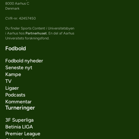
8000 Aarhus C
Denmark
CVR-nr: 42457450
Du finder Sports Content i Universitetsbyen
i Aarhus hos
Partnerhuset
. En del af Aarhus
Universitets forskningsfond.
Fodbold
Fodbold nyheder
Seneste nyt
Kampe
TV
Ligaer
Podcasts
Kommentar
Turneringer
3F Superliga
Betinia LIGA
Premier League