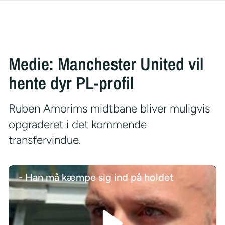
Medie: Manchester United vil
hente dyr PL-profil
Ruben Amorims midtbane bliver muligvis
opgraderet i det kommende
transfervindue.
- Han må kæmpe sig ind på holdet