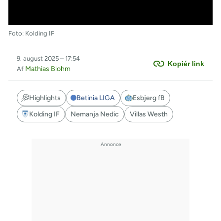
Foto: Kolding IF
9. august 2025 – 17:54
Kopiér link
Mathias Blohm
Af
Highlights
Betinia LIGA
Esbjerg fB
Kolding IF
Nemanja Nedic
Villas Westh