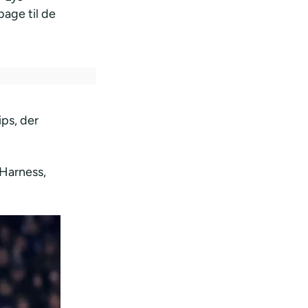
bage til de
ips, der
 Harness,