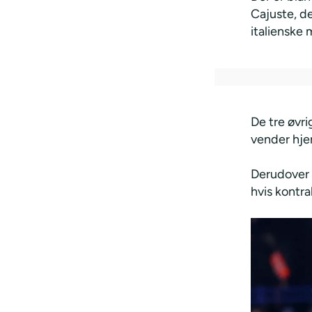
Cajuste, de
italienske 
De tre øvri
vender hje
Derudover 
hvis kontr