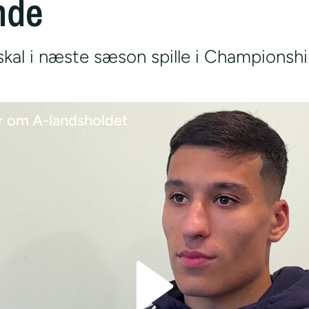
nde
kal i næste sæson spille i Championshi
 om A-landsholdet