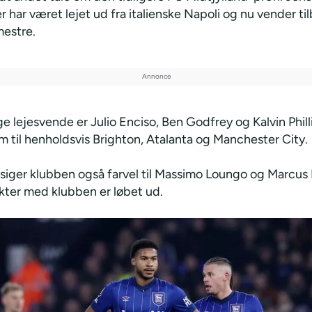
r har været lejet ud fra italienske Napoli og nu vender til
mestre.
ge lejesvende er Julio Enciso, Ben Godfrey og Kalvin Phill
m til henholdsvis Brighton, Atalanta og Manchester City.
siger klubben også farvel til Massimo Loungo og Marcus
akter med klubben er løbet ud.