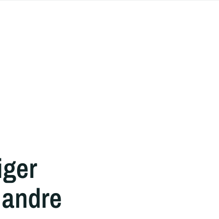
iger
 andre