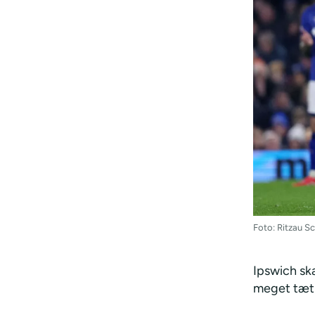
Foto: Ritzau 
Ipswich ska
meget tæt p