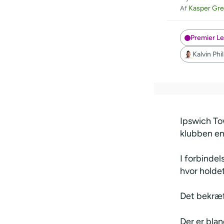
Kasper Gr
Af
Premier L
Kalvin Phil
Ipswich To
klubben en
I forbinde
hvor holdet
Det bekræf
Der er blan