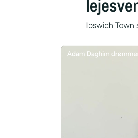
lejesve
Ipswich Town s
Adam Daghim drømmer