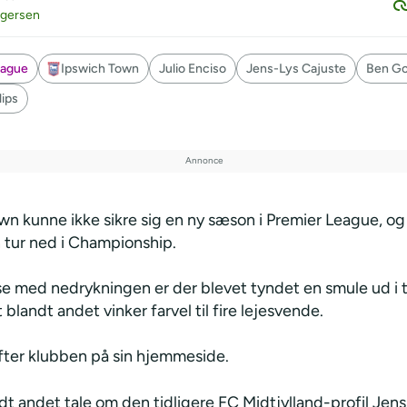
egersen
eague
Ipswich Town
Julio Enciso
Jens-Lys Cajuste
Ben Go
lips
wn kunne ikke sikre sig en ny sæson i Premier League, og
 tur ned i Championship.
lse med nedrykningen er der blevet tyndet en smule ud i 
 blandt andet vinker farvel til fire lejesvende.
ter klubben på sin hjemmeside.
dt andet tale om den tidligere FC Midtjylland-profil Jen