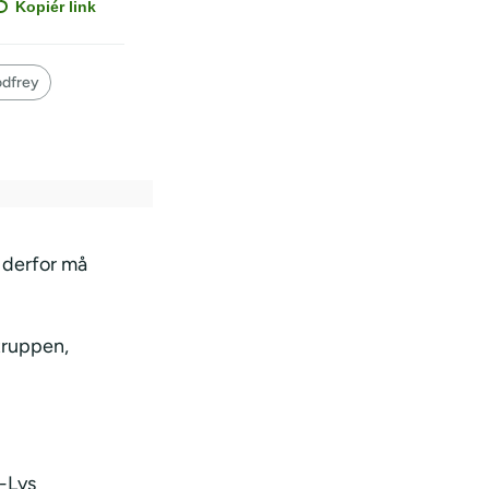
Kopiér link
dfrey
 derfor må
truppen,
s-Lys