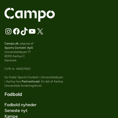
Campo.dk
udgives af
Sports Content ApS
Universitetsbyen 71
8000 Aarhus C
Denmark
CVR-nr: 42457450
Du finder Sports Content i Universitetsbyen
i Aarhus hos
Partnerhuset
. En del af Aarhus
Universitets forskningsfond.
Fodbold
Fodbold nyheder
Seneste nyt
Kampe