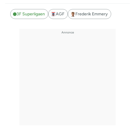
3F Superligaen
AGF
Frederik Emmery