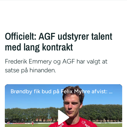
Officielt: AGF udstyrer talent
med lang kontrakt
Frederik Emmery og AGF har valgt at
satse på hinanden.
Brøndby fik bud på Felix Myhre afvist: Måtte jeg acceptere