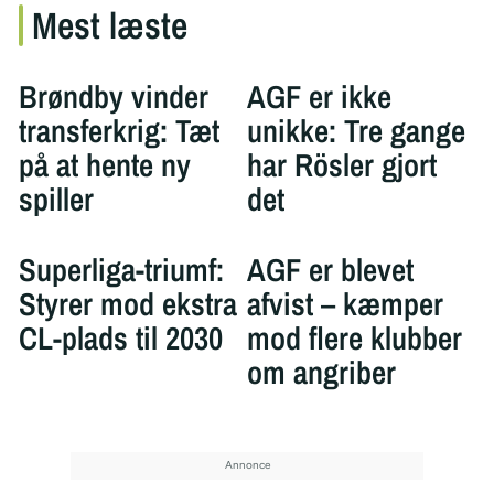
Mest læste
Brøndby vinder
AGF er ikke
transferkrig: Tæt
unikke: Tre gange
på at hente ny
har Rösler gjort
spiller
det
Superliga-triumf:
AGF er blevet
Styrer mod ekstra
afvist – kæmper
CL-plads til 2030
mod flere klubber
om angriber