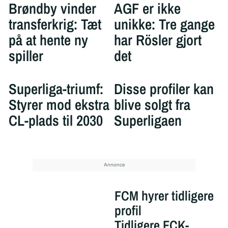
Brøndby vinder
AGF er ikke
transferkrig: Tæt
unikke: Tre gange
på at hente ny
har Rösler gjort
spiller
det
Superliga-triumf:
Disse profiler kan
Styrer mod ekstra
blive solgt fra
CL-plads til 2030
Superligaen
FCM hyrer tidligere
profil
Tidligere FCK-