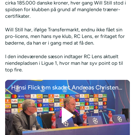
cirka 185.000 danske kroner, hver gang Will Still stod i
spidsen for klubben på grund af manglende træner-
certifikater.
Will Still har, ifølge Transfermarkt, endnu ikke fået sin
pro-licens, men hans nye klub, RC Lens, er fritaget for
bøderne, da han er i gang med at få den.
I den indeværende sæson indtager RC Lens aktuelt
niendepladsen i Ligue 1, hvor man har syv point op til
top fire.
Hansi Flick om skadet Andreas Christensen: Han er på rette vej