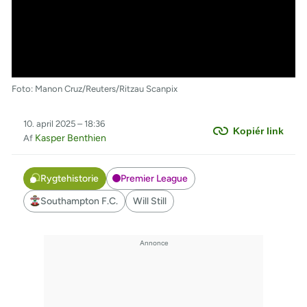
Foto: Manon Cruz/Reuters/Ritzau Scanpix
10. april 2025 – 18:36
Kopiér link
Kasper Benthien
Af
Rygtehistorie
Premier League
Southampton F.C.
Will Still