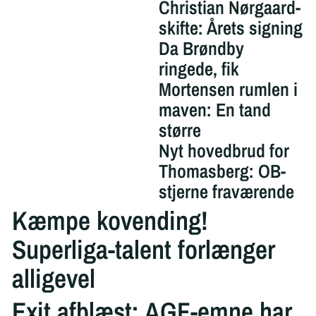
Christian Nørgaard-
skifte: Årets signing
Da Brøndby
ringede, fik
Mortensen rumlen i
maven: En tand
større
Nyt hovedbrud for
Thomasberg: OB-
stjerne fraværende
Kæmpe kovending!
Superliga-talent forlænger
alligevel
Exit afblæst: AGF-emne har