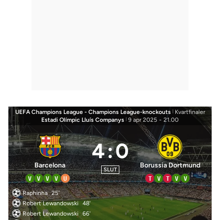
UEFA Champions League - Champions League-knockouts
|
Kvartfinaler
Estadi Olímpic Lluís Companys
|
9 apr 2025
-
21.00
4
:
0
Barcelona
Borussia Dortmund
SLUT
V
V
V
V
U
T
V
T
V
V
Raphinha
25'
Robert Lewandowski
48'
Robert Lewandowski
66'