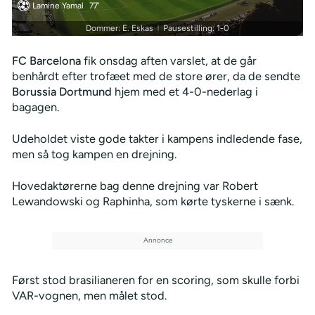
Lamine Yamal
77'
Dommer: E. Eskas
Pausestilling: 1-0
|
FC Barcelona
fik onsdag aften varslet, at de går
benhårdt efter trofæet med de store ører, da de sendte
Borussia Dortmund
hjem med et 4-0-nederlag i
bagagen.
Udeholdet viste gode takter i kampens indledende fase,
men så tog kampen en drejning.
Hovedaktørerne bag denne drejning var Robert
Lewandowski og Raphinha, som kørte tyskerne i sænk.
Først stod brasilianeren for en scoring, som skulle forbi
VAR-vognen, men målet stod.