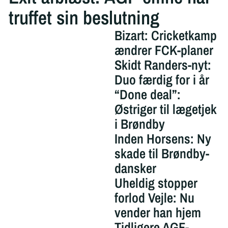
truffet sin beslutning
Bizart: Cricketkamp
ændrer FCK-planer
Skidt Randers-nyt:
Duo færdig for i år
“Done deal”:
Østriger til lægetjek
i Brøndby
Inden Horsens: Ny
skade til Brøndby-
dansker
Uheldig stopper
forlod Vejle: Nu
vender han hjem
Tidligere AGF-