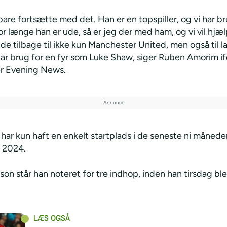
bare fortsætte med det. Han er en topspiller, og vi har b
r længe han er ude, så er jeg der med ham, og vi vil hjæ
e tilbage til ikke kun Manchester United, men også til l
ar brug for en fyr som Luke Shaw, siger Ruben Amorim i
r Evening News.
ar kun haft en enkelt startplads i de seneste ni måneder.
 2024.
on står han noteret for tre indhop, inden han tirsdag bl