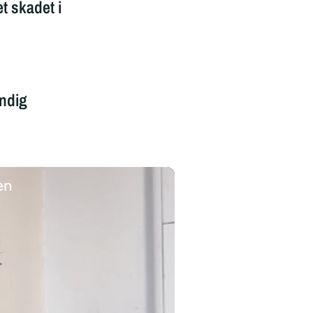
t skadet i
ændig
en