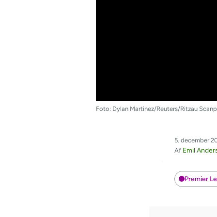
Foto: Dylan Martinez/Reuters/Ritzau Scanp
5. december 2
Emil Ander
Af
Premier L