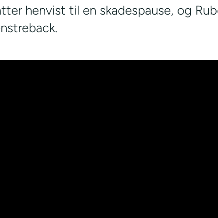
tter henvist til en skadespause, og Ru
enstreback.