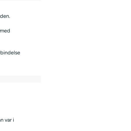
nden.
g med
orbindelse
n var i