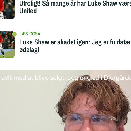
Utroligt! Så mange år har Luke Shaw være
United
Luke Shaw er skadet igen: Jeg er fuldst
ødelagt
ravlt med at blive solgt: Jeg er glad i Djurgård