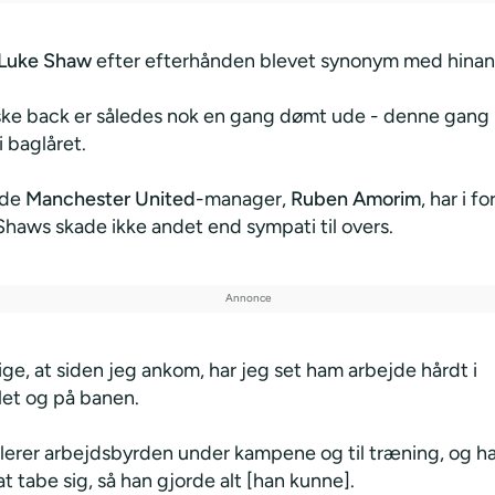
Luke Shaw
efter efterhånden blevet synonym med hina
ke back er således nok en gang dømt ude - denne gan
 baglåret.
ede
Manchester United
-manager,
Ruben Amorim
, har i f
haws skade ikke andet end sympati til overs.
ige, at siden jeg ankom, har jeg set ham arbejde hårdt i
let og på banen.
llerer arbejdsbyrden under kampene og til træning, og ha
 tabe sig, så han gjorde alt [han kunne].