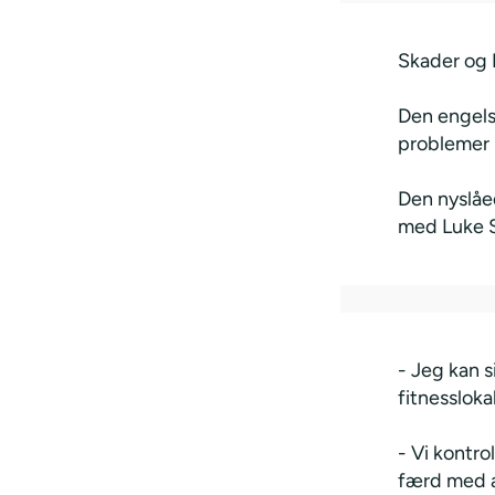
Skader og
Den engels
problemer i
Den nyslå
med Luke S
- Jeg kan s
fitnessloka
- Vi kontro
færd med at