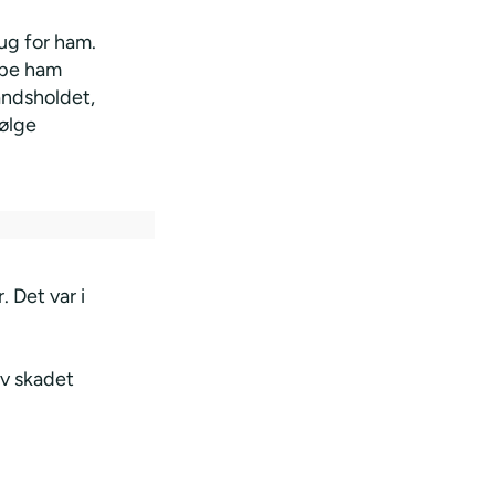
rug for ham.
lpe ham
andsholdet,
følge
 Det var i
ev skadet