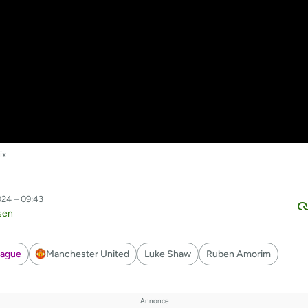
ix
024 – 09:43
sen
eague
Manchester United
Luke Shaw
Ruben Amorim