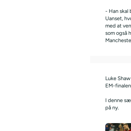
- Han skal 
Uanset, hvo
med at vend
som også h
Mancheste
Luke Shaw h
EM-finalen
I denne sæs
på ny.