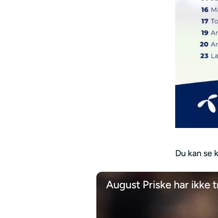
Du kan se 
August Priske har ikke t