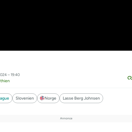
024 – 19:40
thien
eague
Slovenien
Norge
Lasse Berg Johnsen