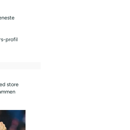
 eneste
s-profil
ed store
sammen