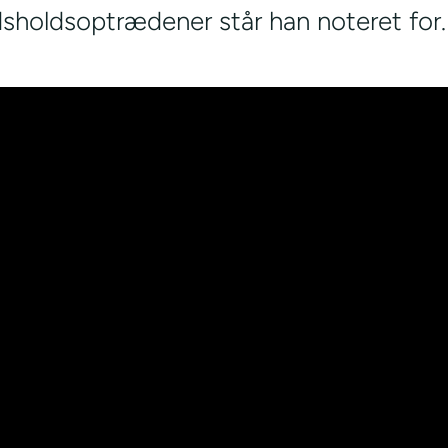
dsholdsoptrædener står han noteret for.