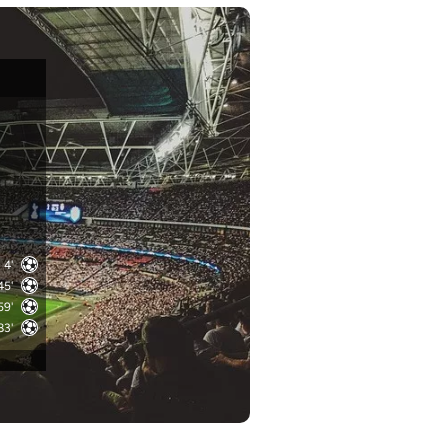
4'
45'
59'
83'