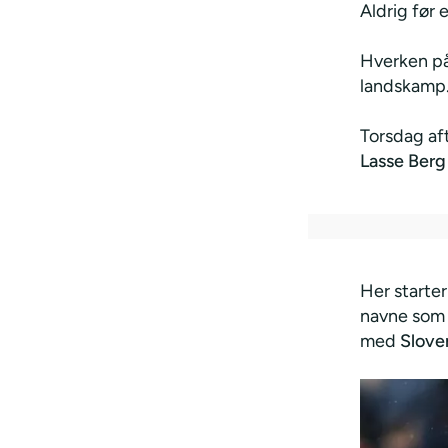
Aldrig før 
Hverken på
landskamp
Torsdag af
Lasse Berg
Her starte
navne som 
med
Slove