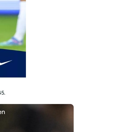
45.
en