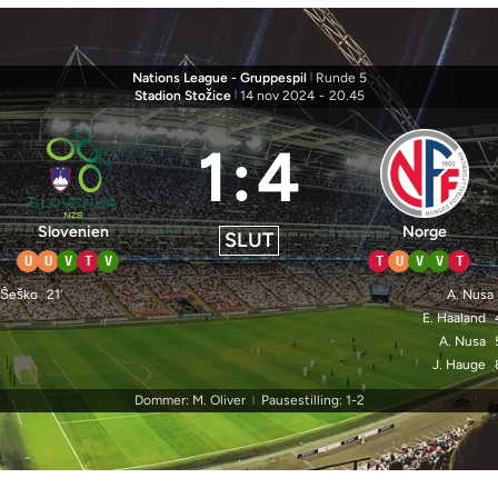
Nations League - Gruppespil
|
Runde 5
Stadion Stožice
|
14 nov 2024
-
20.45
1
:
4
Slovenien
Norge
SLUT
U
U
V
T
V
T
U
V
V
T
 Šeško
21'
A. Nusa
E. Haaland
A. Nusa
J. Hauge
Dommer: M. Oliver
Pausestilling: 1-2
|