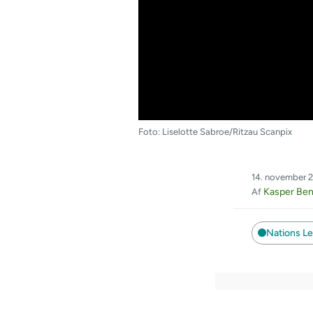
Foto: Liselotte Sabroe/Ritzau Scanpix
14. november 2
Kasper Ben
Af
Nations L