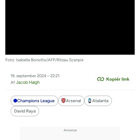
Foto: Isabella Bonotto/AFP/Ritzau Scanpix
19. september 2024 – 22:21
Kopiér link
Jacob Høgh
Af
Champions League
Arsenal
Atalanta
David Raya