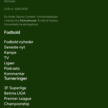
Denmark
CVR-nr: 42457450
Du finder Sports Content i Universitetsbyen
i Aarhus hos
Partnerhuset
. En del af Aarhus
Universitets forskningsfond.
Fodbold
Fodbold nyheder
Seneste nyt
Kampe
TV
Ligaer
Podcasts
Kommentar
Turneringer
3F Superliga
Betinia LIGA
Premier League
Championship