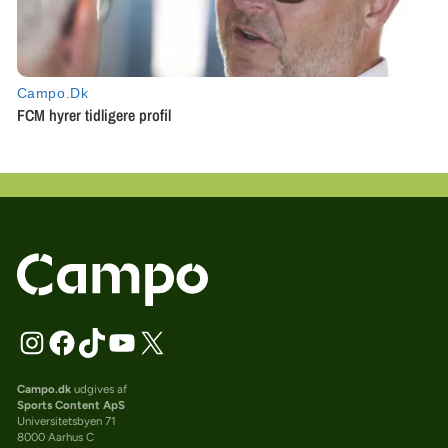
Campo.dk
udgives af
Sports Content ApS
Universitetsbyen 71
8000 Aarhus C