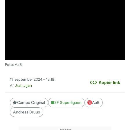
Foto: AaB
11. september 2024 – 13:18
Kopiér link
Jrah Jijan
Af
Campo Original
3F Superligaen
AaB
Andreas Bruus