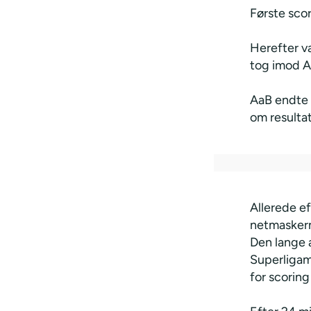
Første scor
Herefter v
tog imod A
AaB endte 
om resulta
Allerede ef
netmaskern
Den lange a
Superligam
for scoring