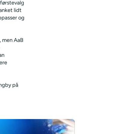
 førstevalg
anket lidt
oppasser og
jr, men AaB
e
an
ere
yngby på