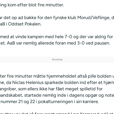
ing kom efter blot fire minutter.
ar det op ad bakke for den fynske klub Morud/Veflinge, 
aB i Oddset Pokalen.
med at vinde kampen med hele 7-0 og der var aldrig for a
tet. AaB var nemlig allerede foran med 3-0 ved pausen.
ter fire minutter måtte hjemmeholdet altså pille bolden 
e, da Niclas Helenius sparkede bolden ind efter et hjør
ngriber, som ellers ikke har fået meget spilletid for
andskabet, startede nemlig inde i dagens opgør og note
 nummer 21 og 22 i pokalturneringen i sin karriere.