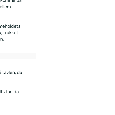
at komme på
mellem
mmeholdets
, trukket
en.
å tavlen, da
s tur, da