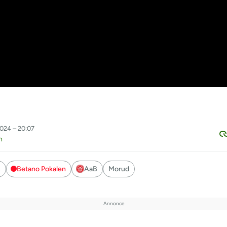
024 – 20:07
h
s
Betano Pokalen
AaB
Morud