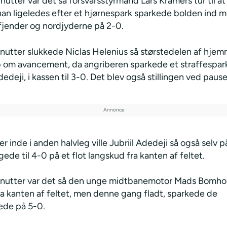
nutter var det så forsvarsstyrmand Lars Kramers tur til 
 han ligeledes efter et hjørnespark sparkede bolden ind 
fjender og nordjyderne på 2-0.
inutter slukkede Niclas Helenius så størstedelen af hje
b om avancement, da angriberen sparkede et straffespark
Adedeji, i kassen til 3-0. Det blev også stillingen ved paus
er inde i anden halvleg ville Jubriil Adedeji så også selv p
de til 4-0 på et flot langskud fra kanten af feltet.
inutter var det så den unge midtbanemotor Mads Bomholt
ra kanten af feltet, men denne gang fladt, sparkede de
bede på 5-0.