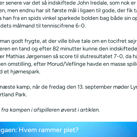
r senere var det så indskiftede John Iredale, som nok er
en, men endnu har sit første mål i ligaen til gode, der fik t
 da han fra en spids vinkel sparkede bolden bag både sin 
ets målmand til tenniscifrene 6-0.
an godt frygte, at der ville blive tale om en tocifret se
eren en tand og efter 82 minutter kunne den indskifted
ler Mathias Jørgensen så score til slutresultatet 7-0, da h
en omstilling, efter Morud/Veflinge havde en masse spill
 et hjørnespark.
r næste kamp, når de fredag den 13. september møder L
tland Park.
 fra kampen i afspilleren øverst i artiklen.
ligaen: Hvem rammer plet?