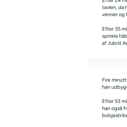
Efter 24 mi
tavlen, da
venner og 
Efter 35 m
spinkle hå
af Jubriil 
Fire minutt
han udbygge
Efter 53 m
han også f
bolsjestri