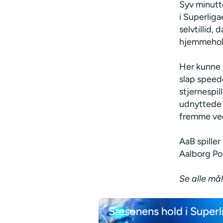
Syv minutte
i Superliga
selvtillid,
hjemmehold
Her kunne m
slap speed
stjernespil
udnyttede 
fremme ved
AaB spille
Aalborg Por
Se alle mål
Sæsonens hold i Super