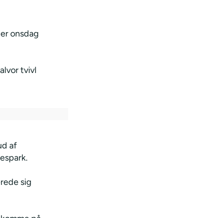
der onsdag
lvor tvivl
ud af
nespark.
rede sig