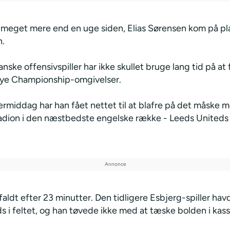
e meget mere end en uge siden, Elias Sørensen kom på pla
h.
ske offensivspiller har ikke skullet bruge lang tid på at f
 nye Championship-omgivelser.
rmiddag har han fået nettet til at blafre på det måske m
tadion i den næstbedste engelske række - Leeds Uniteds
aldt efter 23 minutter. Den tidligere Esbjerg-spiller hav
 i feltet, og han tøvede ikke med at tæske bolden i kass