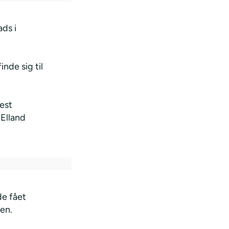
ds i
inde sig til
est
 Elland
de fået
en.