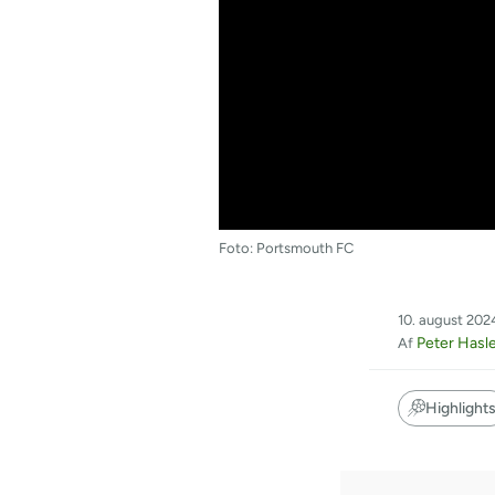
Foto: Portsmouth FC
10. august 202
Peter Hasl
Af
Highlight