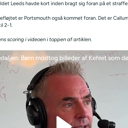
et Leeds havde kort inden bragt sig foran på et straffe
efløjtet er Portsmouth også kommet foran. Det er Callu
il 2-1.
s scoring i videoen i toppen af artiklen.
aljen: Børn modtog billeder af Kehlet som d