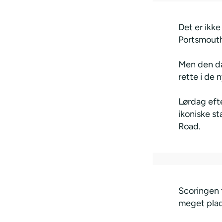
Det er ikk
Portsmout
Men den dan
rette i de
Lørdag efte
ikoniske s
Road.
Scoringen f
meget plads