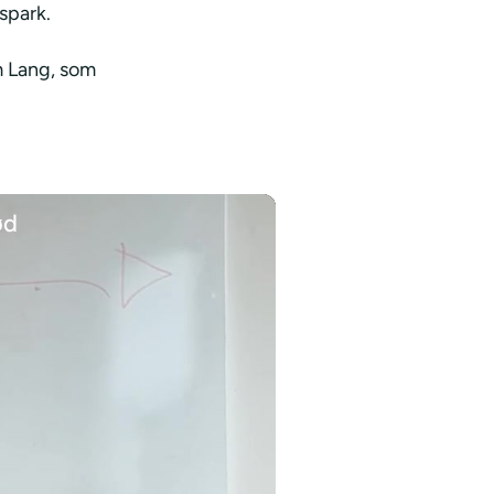
spark.
m Lang, som
ød