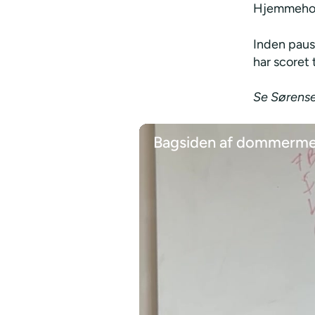
Hjemmehold
Inden paus
har scoret t
Se Sørensen
Bagsiden af dommermed