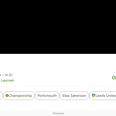
4 – 14:30
e Laursen
s
Championship
Portsmouth
Elias Sørensen
Leeds Unite