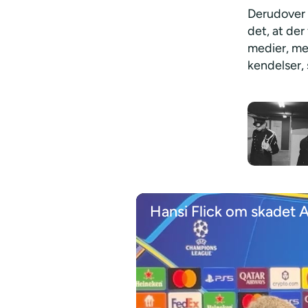
Derudover 
det, at de
medier, me
kendelser,
Hansi Flick om skadet A