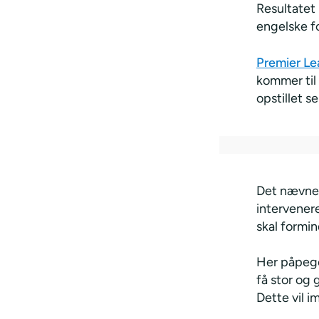
Resultatet 
engelske 
Premier Le
kommer til
opstillet s
Det nævnes 
intervener
skal formin
Her påpege
få stor og
Dette vil i