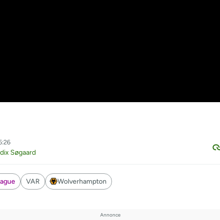
5:26
dix Søgaard
eague
VAR
Wolverhampton