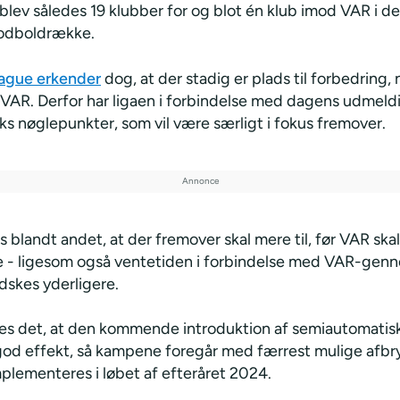
blev således 19 klubber for og blot én klub imod VAR i d
fodboldrække.
ague erkender
dog, at der stadig er plads til forbedring, 
 VAR. Derfor har ligaen i forbindelse med dagens udmeld
eks nøglepunkter, som vil være særligt i fokus fremover.
blandt andet, at der fremover skal mere til, før VAR skal
e - ligesom også ventetiden i forbindelse med VAR-ge
dskes yderligere.
s det, at den kommende introduktion af semiautomatisk 
 god effekt, så kampene foregår med færrest mulige afbr
mplementeres i løbet af efteråret 2024.