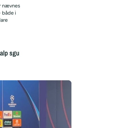
er nævnes
 både i
lare
jalp sgu