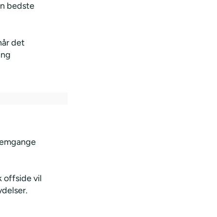
en bedste
når det
ing
nnemgange
offside vil
ydelser.