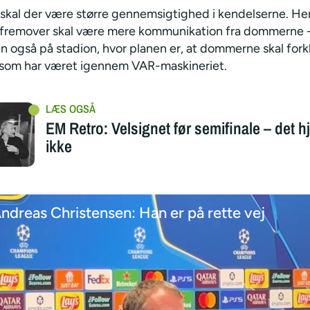
skal der være større gennemsigtighed i kendelserne. H
r fremover skal være mere kommunikation fra dommerne -
n også på stadion, hvor planen er, at dommerne skal fork
 som har været igennem VAR-maskineriet.
EM Retro: Velsignet før semifinale – det h
ikke
ndreas Christensen: Han er på rette vej