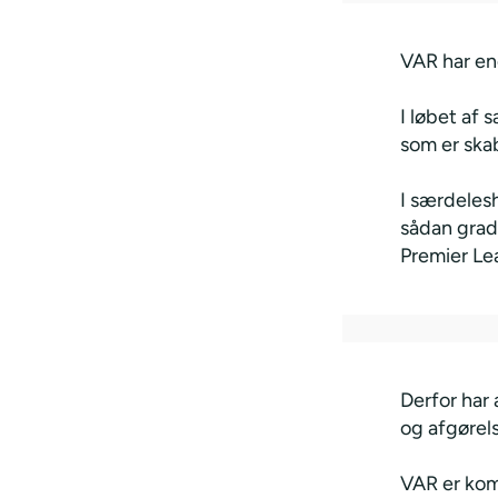
VAR har en
I løbet af 
som er skab
I særdeles
sådan grad 
Premier Le
Derfor har
og afgørels
VAR er kom