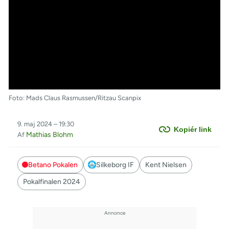
Foto: Mads Claus Rasmussen/Ritzau Scanpix
9. maj 2024 – 19:30
Kopiér link
Mathias Blohm
Af
Betano Pokalen
Silkeborg IF
Kent Nielsen
Pokalfinalen 2024