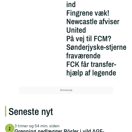
ind
Fingrene væk!
Newcastle afviser
United
På vej til FCM?
Sønderjyske-stjerne
fraværende
FCK får transfer-
hjælp af legende
Seneste nyt
3 timer og 54 min. siden
Grønning nedlægger Rösler i vild AGF-