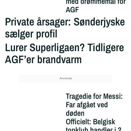
med drømmemål for
AGF
Private årsager: Sønderjyske
sælger profil
Lurer Superligaen? Tidligere
AGF’er brandvarm
Tragedie for Messi:
Far afgået ved
døden
Officielt: Belgisk
topklub handler i 2.