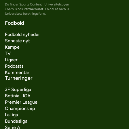
Du finder Sports Content i Universitetsbyen
i Aarhus hos
Partnerhuset
. En del af Aarhus
Universitets forskningsfond.
Fodbold
Fodbold nyheder
Seneste nyt
Kampe
TV
Ligaer
Podcasts
Kommentar
Turneringer
3F Superliga
Betinia LIGA
Premier League
Championship
LaLiga
Bundesliga
Serie A