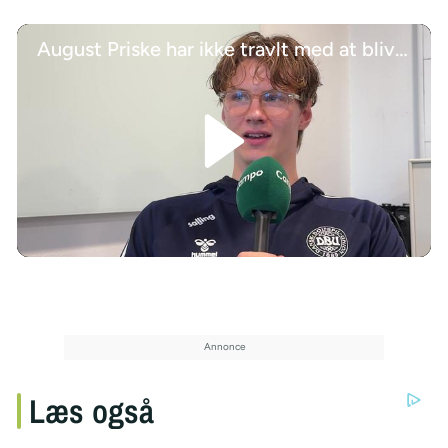
August Priske har ikke travlt med at blive solgt: Jeg er glad i Djurgården
/