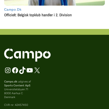
Campo.dk
udgives af
Sports Content ApS
Universitetsbyen 71
8000 Aarhus C
Denmark
CVR-nr: 42457450