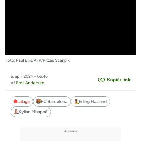
Foto: Paul Ellis/AFP/Ritzau Scanpix
6. april 2024 – 06:46
Kopiér link
Emil Andersen
Af
LaLiga
FC Barcelona
Erling Haaland
Kylian Mbappé