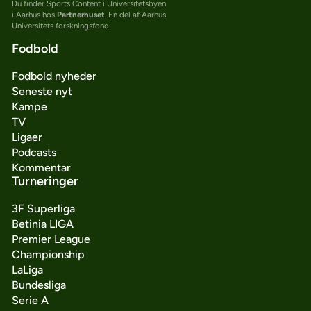
Du finder Sports Content i Universitetsbyen
i Aarhus hos
Partnerhuset
. En del af Aarhus
Universitets forskningsfond.
Fodbold
Fodbold nyheder
Seneste nyt
Kampe
TV
Ligaer
Podcasts
Kommentar
Turneringer
3F Superliga
Betinia LIGA
Premier League
Championship
LaLiga
Bundesliga
Serie A