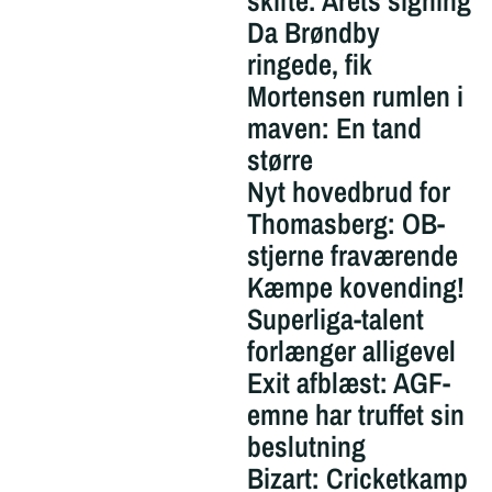
skifte: Årets signing
Da Brøndby
ringede, fik
Mortensen rumlen i
maven: En tand
større
Nyt hovedbrud for
Thomasberg: OB-
stjerne fraværende
Kæmpe kovending!
Superliga-talent
forlænger alligevel
Exit afblæst: AGF-
emne har truffet sin
beslutning
Bizart: Cricketkamp