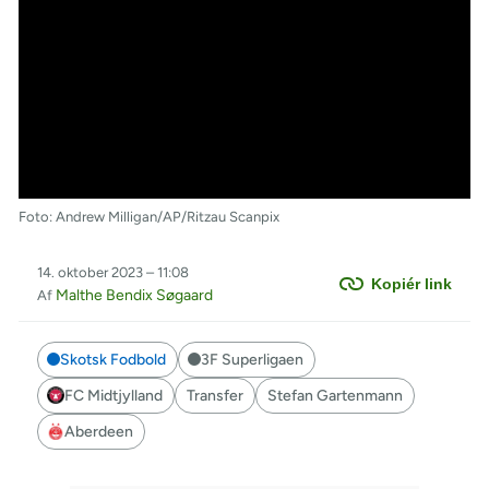
Foto: Andrew Milligan/AP/Ritzau Scanpix
14. oktober 2023 – 11:08
Kopiér link
Malthe Bendix Søgaard
Af
Skotsk Fodbold
3F Superligaen
FC Midtjylland
Transfer
Stefan Gartenmann
Aberdeen