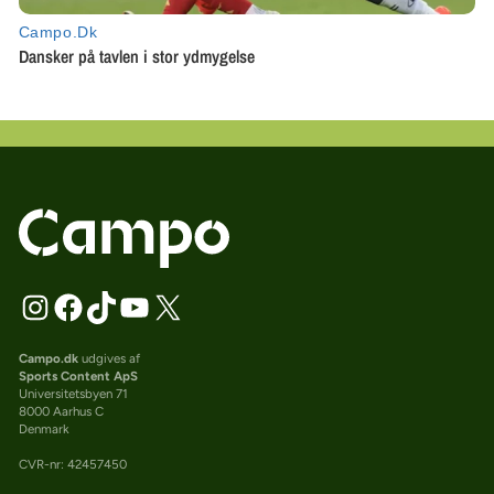
Campo.dk
udgives af
Sports Content ApS
Universitetsbyen 71
8000 Aarhus C
Denmark
CVR-nr: 42457450