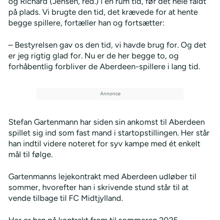
og Richard (Jensen, red.) i en rum tid, før det hele faldt
på plads. Vi brugte den tid, det krævede for at hente
begge spillere, fortæller han og fortsætter:
– Bestyrelsen gav os den tid, vi havde brug for. Og det
er jeg rigtig glad for. Nu er de her begge to, og
forhåbentlig forbliver de Aberdeen-spillere i lang tid.
Stefan Gartenmann har siden sin ankomst til Aberdeen
spillet sig ind som fast mand i startopstillingen. Her står
han indtil videre noteret for syv kampe med ét enkelt
mål til følge.
Gartenmanns lejekontrakt med Aberdeen udløber til
sommer, hvorefter han i skrivende stund står til at
vende tilbage til FC Midtjylland.
Her er han på kontrakt frem til sommeren 2025.