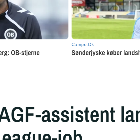
 AGF-assistent la
League-job