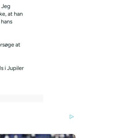
. Jeg
ke, at han
 hans
orsøge at
 i Jupiler