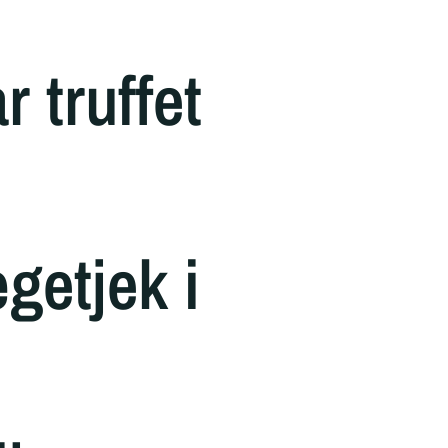
 truffet
ægetjek i