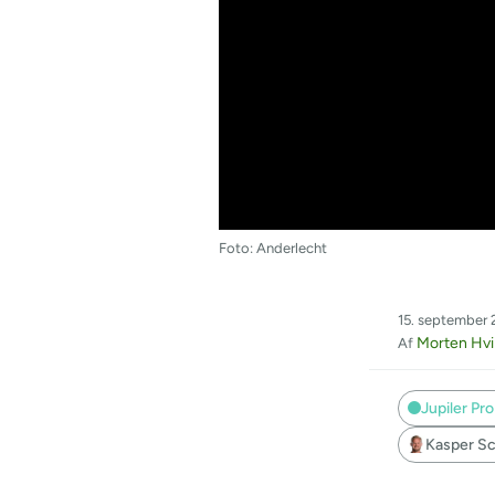
Foto: Anderlecht
15. september 
Morten Hvi
Af
Jupiler Pr
Kasper S