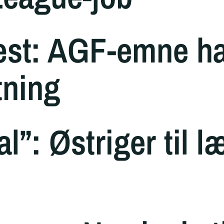
æst: AGF-emne har
tning
”: Østriger til l