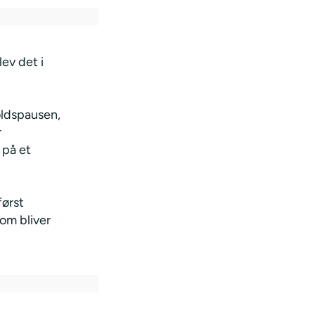
ev det i
oldspausen,
r
 på et
først
om bliver