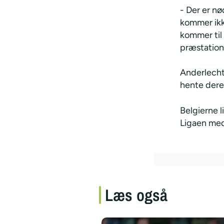
- Der er nø
kommer ikke
kommer til 
præstatione
Anderlecht
hente dere
Belgierne l
Ligaen med