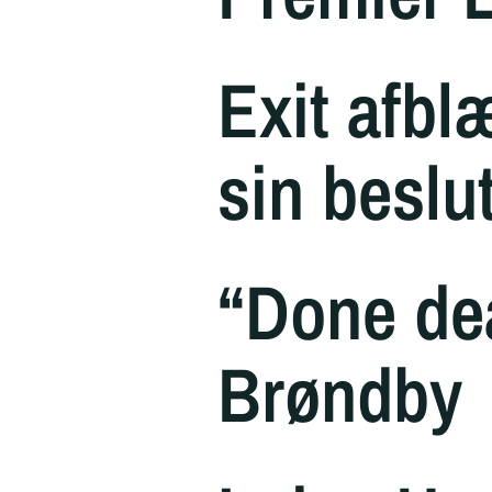
Exit afbl
sin beslu
“Done deal
Brøndby