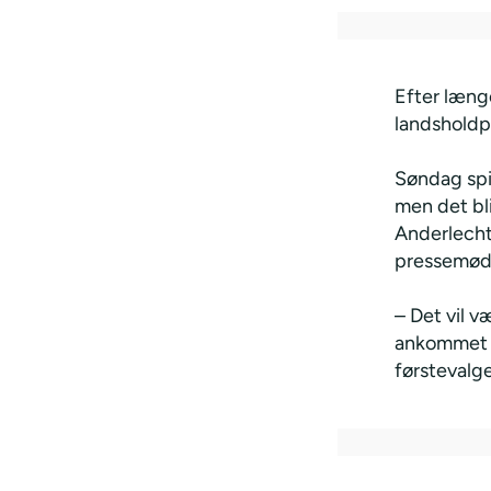
Efter læng
landsholdpa
Søndag spi
men det bl
Anderlecht
pressemøde
– Det vil 
ankommet i
førstevalge