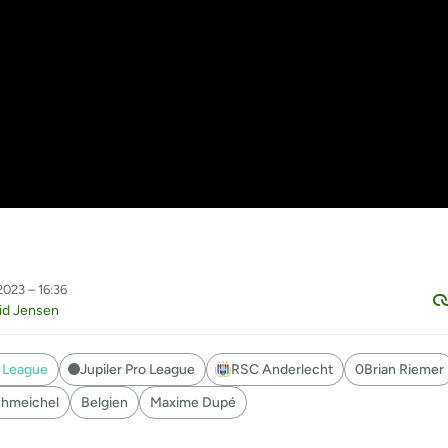
2023 – 16:36
id Jensen
o League
Jupiler Pro League
RSC Anderlecht
0Brian Riemer
chmeichel
Belgien
Maxime Dupé