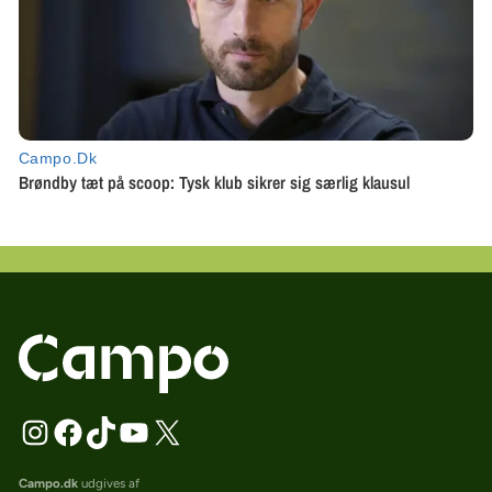
Campo.dk
udgives af