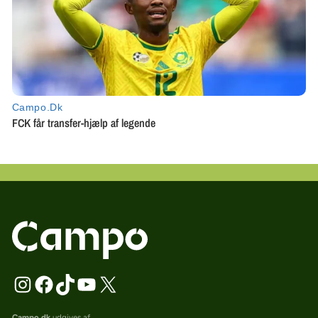
Campo.dk
udgives af