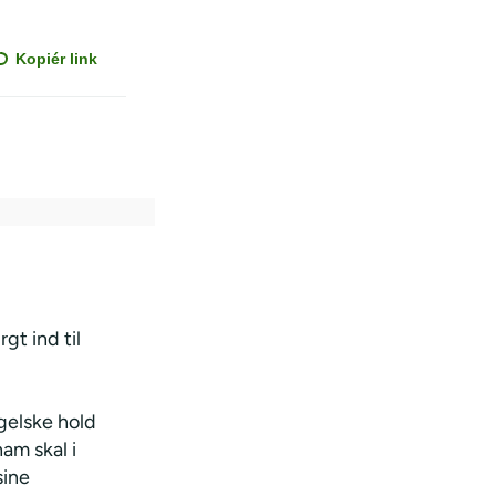
Kopiér link
gt ind til
gelske hold
am skal i
sine