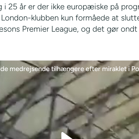
g i 25 år er der ikke europæiske på pro
da London-klubben kun formåede at slu
sæsons Premier League, og det gør ond
f de medrejsende tilhængere efter miraklet i P