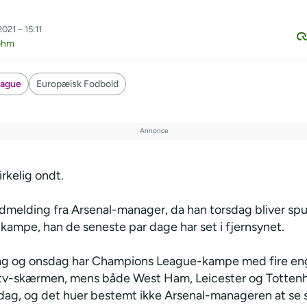
021 – 15:11
ohm
eague
Europæisk Fodbold
irkelig ondt.
udmelding fra Arsenal-manager, da han torsdag bliver spur
kampe, han de seneste par dage har set i fjernsynet.
ag og onsdag har Champions League-kampe med fire en
r tv-skærmen, mens både West Ham, Leicester og Tottenh
sdag, og det huer bestemt ikke Arsenal-manageren at se 