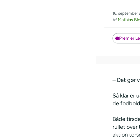
16. september 2
Mathias Bl
Af
Premier L
– Det gør v
Så klar er 
de fodbold
Både tirsd
rullet ove
aktion tor