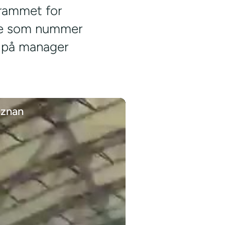
grammet for
tte som nummer
t på manager
oznan