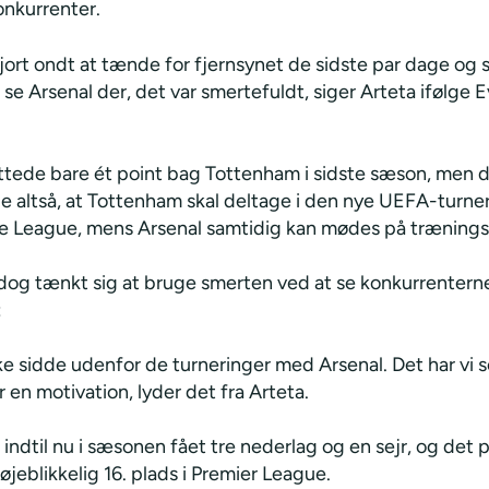
onkurrenter.
jort ondt at tænde for fjernsynet de sidste par dage og 
 se Arsenal der, det var smertefuldt, siger Arteta ifølge 
uttede bare ét point bag Tottenham i sidste sæson, men 
e altså, at Tottenham skal deltage i den nye UEFA-turner
 League, mens Arsenal samtidig kan mødes på træning
 dog tænkt sig at bruge smerten ved at se konkurrenter
:
kke sidde udenfor de turneringer med Arsenal. Det har vi 
r en motivation, lyder det fra Arteta.
 indtil nu i sæsonen fået tre nederlag og en sejr, og det 
jeblikkelig 16. plads i Premier League.