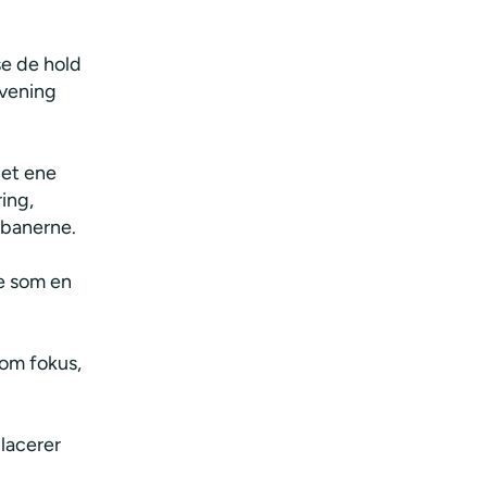
se de hold
Evening
det ene
ing,
sbanerne.
ne som en
som fokus,
placerer