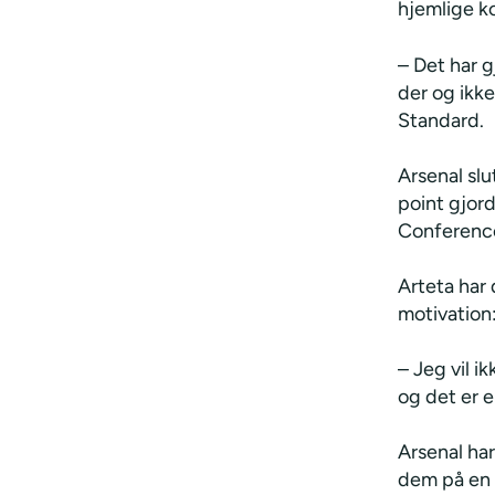
hjemlige k
– Det har g
der og ikke
Standard.
Arsenal sl
point gjord
Conference
Arteta har
motivation
– Jeg vil i
og det er e
Arsenal har
dem på en ø